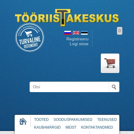
0
Registreeru
Logi sisse
TOOTED
SOODUSPAKKUMISED
TEENUSED
KAUBAMÄRGID
MEIST
KONTAKTANDMED