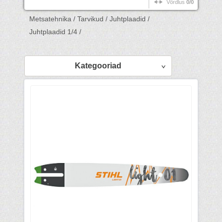
Võrdlus
0/0
Metsatehnika /
Tarvikud /
Juhtplaadid /
Juhtplaadid 1/4 /
Kategooriad