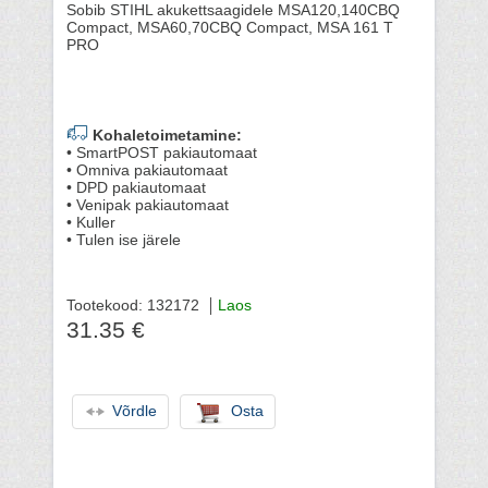
Sobib STIHL akukettsaagidele MSA120,140CBQ
Compact, MSA60,70CBQ Compact, MSA 161 T
PRO
Kohaletoimetamine:
• SmartPOST pakiautomaat
• Omniva pakiautomaat
• DPD pakiautomaat
• Venipak pakiautomaat
• Kuller
• Tulen ise järele
Tootekood: 132172
Laos
31.35 €
Võrdle
Osta