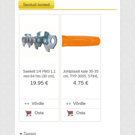
Seotud tooted
Saekett 1/4 PM3 1,1
Juhtplaadi kate 30-35
mm 64 hm (30 cm),
cm, TYP 3005, STIHL
STIHL
19.95 €
4.75 €
Võrdle
Võrdle
Osta
Osta
Tagasi