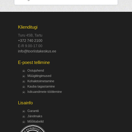
Klienditugi
Turu 45B, Tartu
+372 740 2100
E-R 9.00-17.00
info@tooriistakeskus.ee
E-poest tellimine
Ostujuhend
Müügitingimused
Kohaletoimetamine
Kauba tagastamine
Isikuandmete töötlemine
Lisainfo
Garantii
Järelmaks
Mõõttabelid