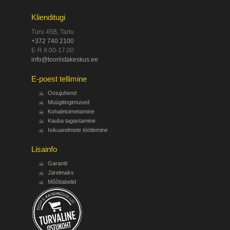
Klienditugi
Turu 45B, Tartu
+372 740 2100
E-R 9.00-17.00
info@tooriistakeskus.ee
E-poest tellimine
Ostujuhend
Müügitingimused
Kohaletoimetamine
Kauba tagastamine
Isikuandmete töötlemine
Lisainfo
Garantii
Järelmaks
Mõõttabelid