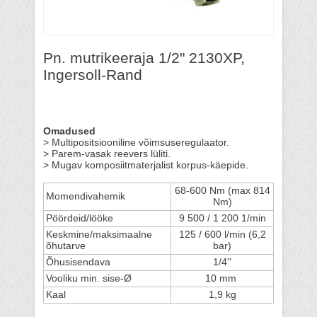
Pn. mutrikeeraja 1/2" 2130XP,
Ingersoll-Rand
Omadused
> Multipositsiooniline võimsuseregulaator.
> Parem-vasak reevers lüliti.
> Mugav komposiitmaterjalist korpus-käepide.
68-600 Nm (max 814
Momendivahemik
Nm)
Pöördeid/lööke
9 500 / 1 200 1/min
Keskmine/maksimaalne
125 / 600 l/min (6,2
õhutarve
bar)
Õhusisendava
1/4''
Vooliku min. sise-Ø
10 mm
Kaal
1,9 kg