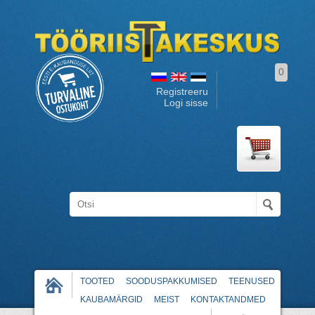
0
Registreeru
Logi sisse
TOOTED
SOODUSPAKKUMISED
TEENUSED
KAUBAMÄRGID
MEIST
KONTAKTANDMED