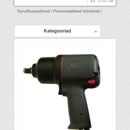
Võrdlus
0/0
Suruõhuseadmed /
Pneumaatilised tööriistad /
Kategooriad