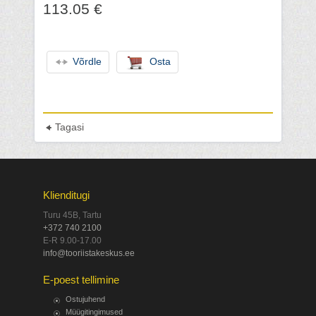
113.05 €
Võrdle
Osta
Tagasi
Klienditugi
Turu 45B, Tartu
+372 740 2100
E-R 9.00-17.00
info@tooriistakeskus.ee
E-poest tellimine
Ostujuhend
Müügitingimused