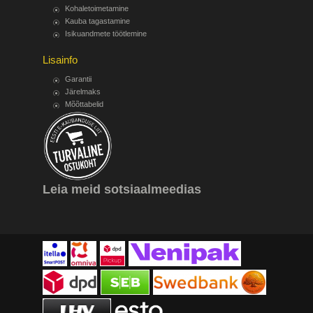
Kohaletoimetamine
Kauba tagastamine
Isikuandmete töötlemine
Lisainfo
Garantii
Järelmaks
Mõõttabelid
Leia meid sotsiaalmeedias