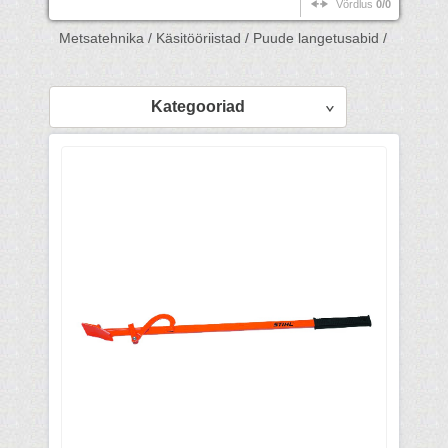
Võrdlus
0/0
Metsatehnika /
Käsitööriistad /
Puude langetusabid /
Kategooriad