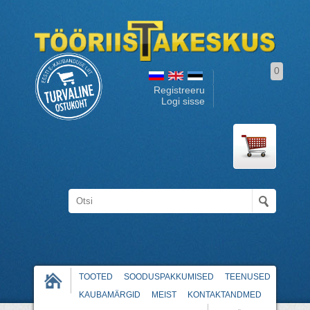
0
Registreeru
Logi sisse
TOOTED
SOODUSPAKKUMISED
TEENUSED
KAUBAMÄRGID
MEIST
KONTAKTANDMED