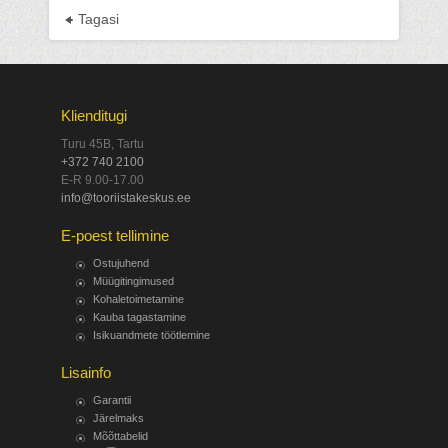
Tagasi
Klienditugi
Turu 45B, Tartu
+372 740 2100
E-R 9.00-17.00
info@tooriistakeskus.ee
E-poest tellimine
Ostujuhend
Müügitingimused
Kohaletoimetamine
Kauba tagastamine
Isikuandmete töötlemine
Lisainfo
Garantii
Järelmaks
Mõõttabelid