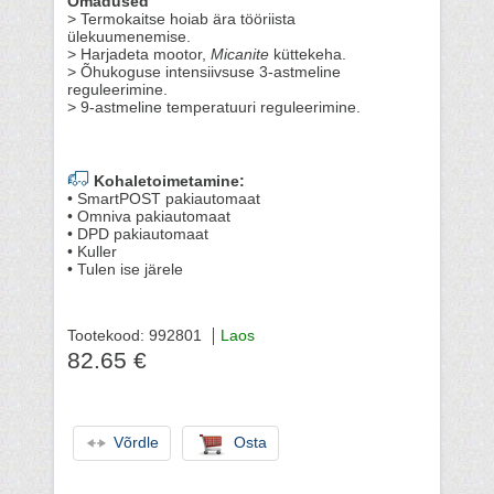
Omadused
> Termokaitse hoiab ära tööriista
ülekuumenemise.
> Harjadeta mootor,
Micanite
küttekeha.
> Õhukoguse intensiivsuse 3-astmeline
reguleerimine.
> 9-astmeline temperatuuri reguleerimine.
Kohaletoimetamine:
• SmartPOST pakiautomaat
• Omniva pakiautomaat
• DPD pakiautomaat
• Kuller
• Tulen ise järele
Tootekood: 992801
Laos
82.65 €
Võrdle
Osta