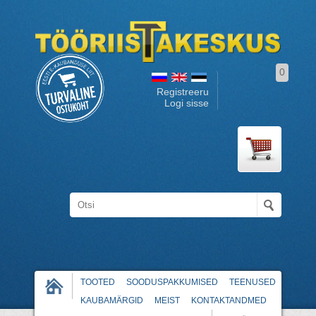
0
Registreeru
Logi sisse
TOOTED
SOODUSPAKKUMISED
TEENUSED
KAUBAMÄRGID
MEIST
KONTAKTANDMED