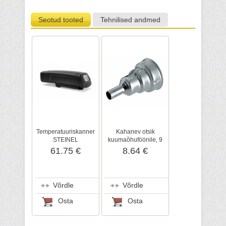
Seotud tooted
Tehnilised andmed
Temperatuuriskanner
Kahanev otsik
STEINEL
kuumaõhuföönile, 9
mm
61.75 €
8.64 €
Võrdle
Võrdle
Osta
Osta