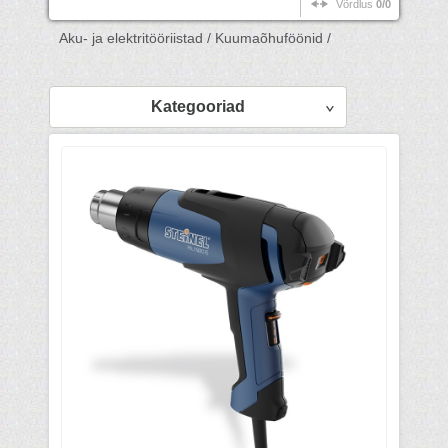
Võrdlus
0/0
Aku- ja elektritööriistad /
Kuumaõhuföönid /
Kategooriad