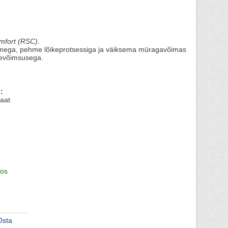
mfort (RSC).
emega, pehme lõikeprotsessiga ja väiksema müragavõimas
kevõimsusega.
:
aat
os
Osta