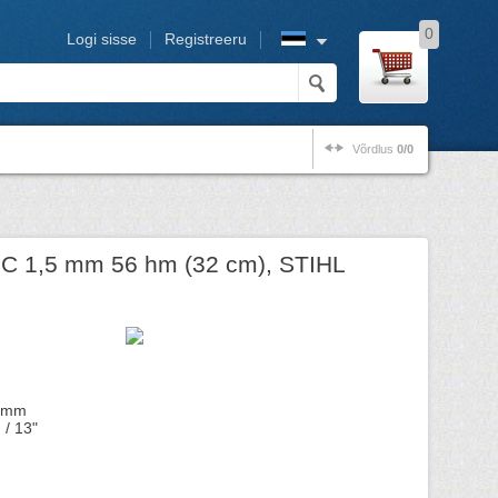
0
Logi sisse
Registreeru
Võrdlus
0/0
SC 1,5 mm 56 hm (32 cm), STIHL
5 mm
 / 13"