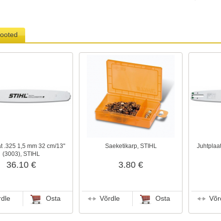
tooted
at .325 1,5 mm 32 cm/13"
Saeketikarp, STIHL
Juhtplaa
(3003), STIHL
36.10 €
3.80 €
rdle
Osta
Võrdle
Osta
Võr