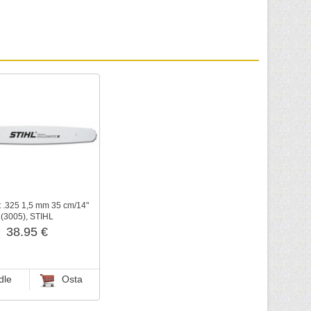
t .325 1,5 mm 35 cm/14"
(3005), STIHL
38.95 €
dle
Osta