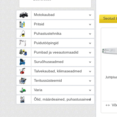
Motokaubad
Seotud 
Pritsid
Puhastustehnika
Puidutööpingid
Pumbad ja veeautomaadid
Suruõhuseadmed
Talvekaubad, kliimaseadmed
Juhtpla
Teritussüsteemid
Varia
Õlid, määrdeained, puhastusained
Võ