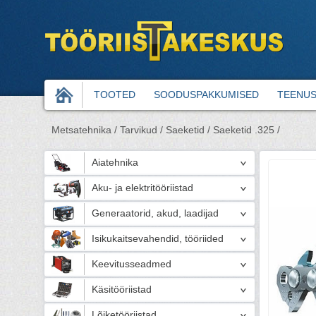
TOOTED
SOODUSPAKKUMISED
TEENU
Metsatehnika /
Tarvikud /
Saeketid /
Saeketid .325 /
Aiatehnika
Aku- ja elektritööriistad
Generaatorid, akud, laadijad
Isikukaitsevahendid, tööriided
Keevitusseadmed
Käsitööriistad
Lõiketööriistad