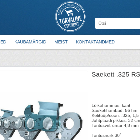
SED
KAUBAMÄRGID
MEIST
KONTAKTANDMED
Saekett .325 R
Lõikehammas: kant
Saeketihambad: 56 hm
Ketitüüp/soon: .325, 1,
Juhtplaadi pikkus: 32 cm
Teritusviil: ümar 4,8 mm
Teritusnurk 30˚