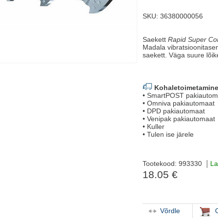
SKU: 36380000056
Saekett
Rapid Super Co
Madala vibratsioonitas
saekett. Väga suure lõi
Kohaletoimetamine
• SmartPOST pakiautom
• Omniva pakiautomaat
• DPD pakiautomaat
• Venipak pakiautomaat
• Kuller
• Tulen ise järele
Tootekood: 993330
La
18.05 €
Võrdle