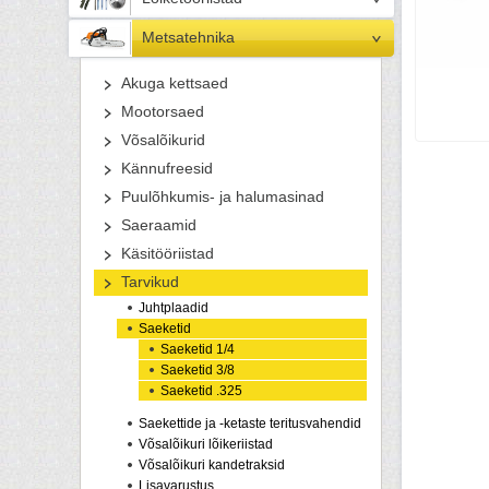
Metsatehnika
Akuga kettsaed
Mootorsaed
Võsalõikurid
Kännufreesid
Puulõhkumis- ja halumasinad
Saeraamid
Käsitööriistad
Tarvikud
Juhtplaadid
Saeketid
Saeketid 1/4
Saeketid 3/8
Saeketid .325
Saekettide ja -ketaste teritusvahendid
Võsalõikuri lõikeriistad
Võsalõikuri kandetraksid
Lisavarustus