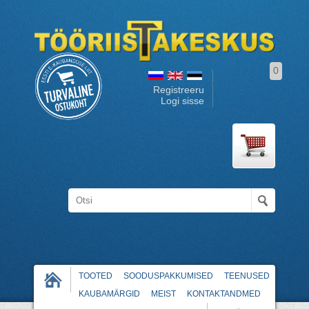
0
Registreeru
Logi sisse
TOOTED
SOODUSPAKKUMISED
TEENUSED
KAUBAMÄRGID
MEIST
KONTAKTANDMED