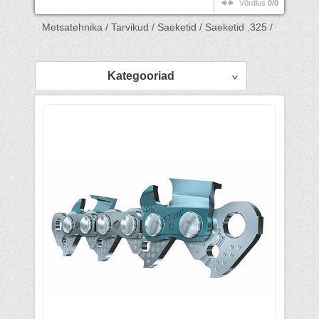
Võrdlus
0/0
Metsatehnika /
Tarvikud /
Saeketid /
Saeketid .325 /
Kategooriad