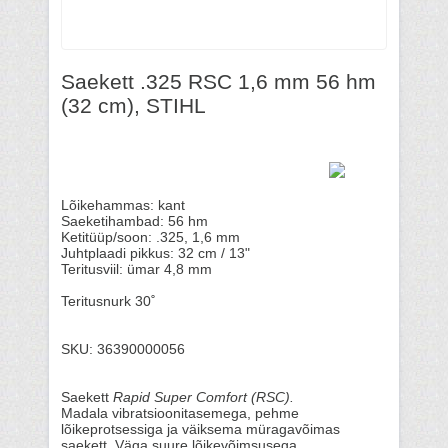
Saekett .325 RSC 1,6 mm 56 hm
(32 cm), STIHL
Lõikehammas: kant
Saeketihambad: 56 hm
Ketitüüp/soon: .325, 1,6 mm
Juhtplaadi pikkus: 32 cm / 13"
Teritusviil: ümar 4,8 mm
Teritusnurk 30˚
SKU: 36390000056
Saekett
Rapid Super Comfort (RSC).
Madala vibratsioonitasemega, pehme
lõikeprotsessiga ja väiksema müragavõimas
saekett. Väga suure lõikevõimsusega.