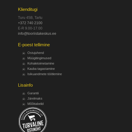
Klienditugi
Turu 45B, Tartu
+372 740 2100
E-R 9.00-17.00
info@tooriistakeskus.ee
E-poest tellimine
Ostujuhend
Müügitingimused
Kohaletoimetamine
Kauba tagastamine
Isikuandmete töötlemine
Lisainfo
Garantii
Järelmaks
Mõõttabelid