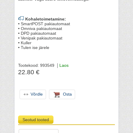
Kohaletoimetamine:
• SmartPOST pakiautomaat
• Omniva pakiautomaat
• DPD pakiautomaat
• Venipak pakiautomaat
• Kuller
• Tulen ise järele
Tootekood: 993549
Laos
22.80 €
Võrdle
Osta
Seotud tooted