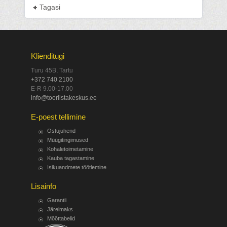
Tagasi
Klienditugi
Turu 45B, Tartu
+372 740 2100
E-R 9.00-17.00
info@tooriistakeskus.ee
E-poest tellimine
Ostujuhend
Müügitingimused
Kohaletoimetamine
Kauba tagastamine
Isikuandmete töötlemine
Lisainfo
Garantii
Järelmaks
Mõõttabelid