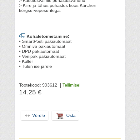
> Kasutusvalmis puhastusvahend.
> Kiire ja tõhus puhastus koos Kärcheri
kõrgsurvepesuritega.
Kohaletoimetamine:
• SmartPosti pakiautomaat
• Omniva pakiautomaat
• DPD pakiautomaat
• Venipak pakiautomaat
• Kuller
• Tulen ise järele
Tootekood: 993612
Tellimisel
14.25 €
Võrdle
Osta