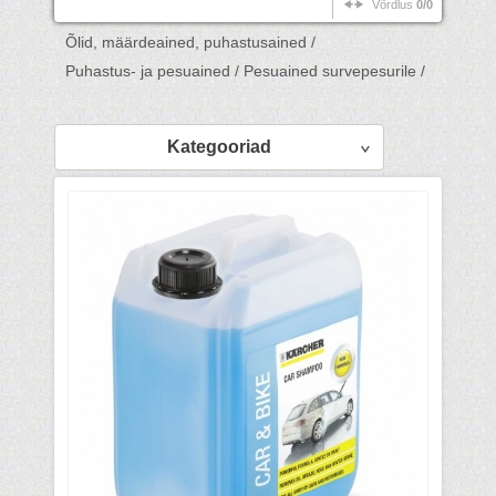
Võrdlus
0/0
Õlid, määrdeained, puhastusained /
Puhastus- ja pesuained /
Pesuained survepesurile /
Kategooriad