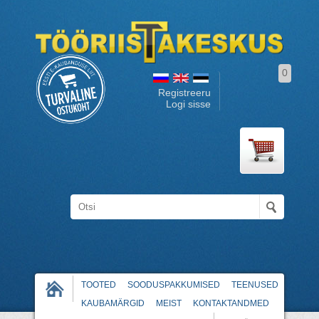
0
Registreeru
Logi sisse
TOOTED
SOODUSPAKKUMISED
TEENUSED
KAUBAMÄRGID
MEIST
KONTAKTANDMED