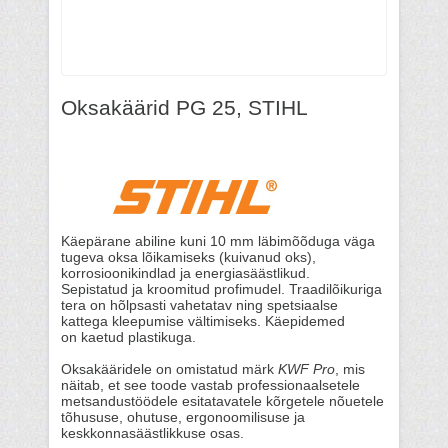
Oksakäärid PG 25, STIHL
Käepärane abiline kuni 10 mm läbimõõduga väga
tugeva oksa lõikamiseks (kuivanud oks),
korrosioonikindlad ja energiasäästlikud.
Sepistatud ja kroomitud profimudel. Traadilõikuriga
tera on hõlpsasti vahetatav ning spetsiaalse
kattega kleepumise vältimiseks. Käepidemed
on kaetud plastikuga.
Oksakääridele on omistatud märk
KWF Pro
, mis
näitab, et see toode vastab professionaalsetele
metsandustöödele esitatavatele kõrgetele nõuetele
tõhususe, ohutuse, ergonoomilisuse ja
keskkonnasäästlikkuse osas.