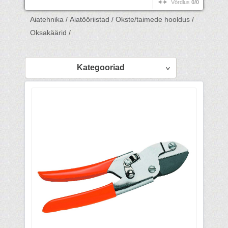
Võrdlus
0/0
Aiatehnika /
Aiatööriistad /
Okste/taimede hooldus /
Oksakäärid /
Kategooriad