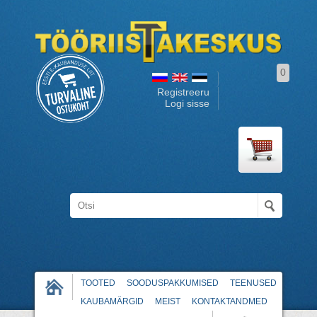
0
Registreeru
Logi sisse
TOOTED
SOODUSPAKKUMISED
TEENUSED
KAUBAMÄRGID
MEIST
KONTAKTANDMED