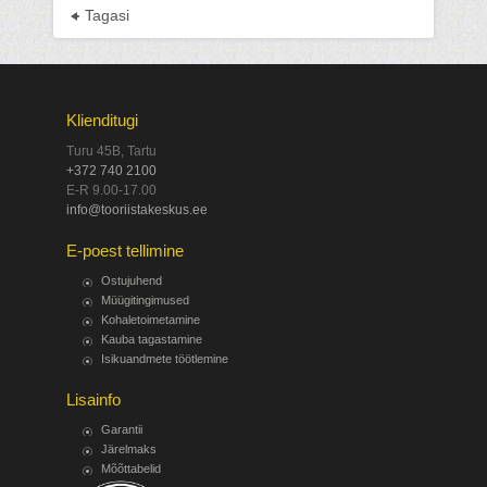
Tagasi
Klienditugi
Turu 45B, Tartu
+372 740 2100
E-R 9.00-17.00
info@tooriistakeskus.ee
E-poest tellimine
Ostujuhend
Müügitingimused
Kohaletoimetamine
Kauba tagastamine
Isikuandmete töötlemine
Lisainfo
Garantii
Järelmaks
Mõõttabelid