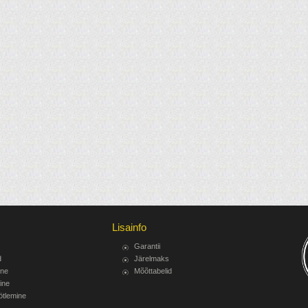
Lisainfo
Garantii
d
Järelmaks
ine
Mõõttabelid
ine
ötlemine