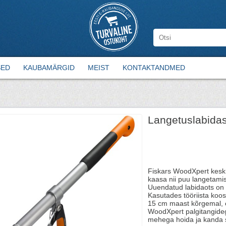
SED
KAUBAMÄRGID
MEIST
KONTAKTANDMED
Langetuslabida
Fiskars WoodXpert kesk
kaasa nii puu langetamise
Uuendatud labidaots on 
Kasutades tööriista koo
15 cm maast kõrgemal, e
WoodXpert palgitangideg
mehega hoida ja kanda s