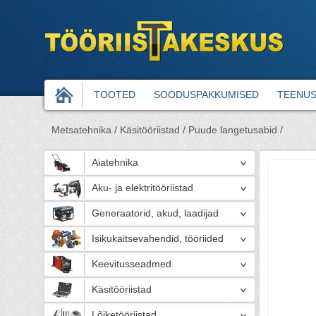
TOOTED
SOODUSPAKKUMISED
TEENU
Metsatehnika /
Käsitööriistad /
Puude langetusabid /
Aiatehnika
Aku- ja elektritööriistad
Generaatorid, akud, laadijad
Isikukaitsevahendid, tööriided
Keevitusseadmed
Käsitööriistad
Lõiketööriistad