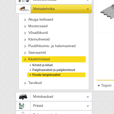
Metsatehnika
Akuga kettsaed
Mootorsaed
Võsalõikurid
Kännufreesid
Puulõhkumis- ja halumasinad
Saeraamid
Käsitööriistad
Kirved ja kiilud
Palgihaaratsid ja palgikonksud
Puude langetusabid
Tarvikud
Tagasi
Motokaubad
Pritsid