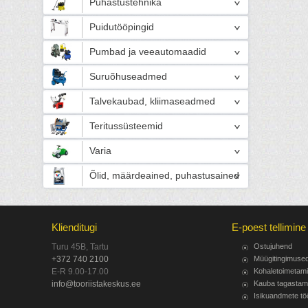
Puhastustehnika
Puidutööpingid
Pumbad ja veeautomaadid
Suruõhuseadmed
Talvekaubad, kliimaseadmed
Teritussüsteemid
Varia
Õlid, määrdeained, puhastusained
Klienditugi
E-poest tellimine
Turu 45B, Tartu
Ostujuhend
+372 740 2100
Müügitingimuse
E-R 9.00-17.00
Kohaletoimetam
info@tooriistakeskus.ee
Kauba tagastam
Isikuandmete tö