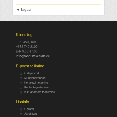
Tagasi
Klienditugi
Turu 45B, Tartu
+372 740 2100
E-R 9.00-17.00
info@tooriistakeskus.ee
E-poest tellimine
Ostujuhend
Müügitingimused
Kohaletoimetamine
Kauba tagastamine
Isikuandmete töötlemine
Lisainfo
Garantii
Järelmaks