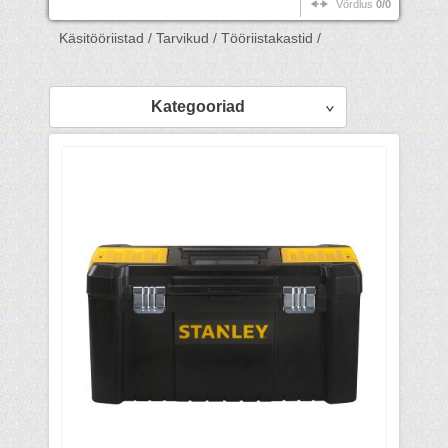
Võrdlus
0/0
Käsitööriistad /
Tarvikud /
Tööriistakastid /
Kategooriad