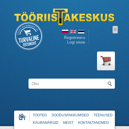
0
Registreeru
Logi sisse
TOOTED
SOODUSPAKKUMISED
TEENUSED
KAUBAMÄRGID
MEIST
KONTAKTANDMED