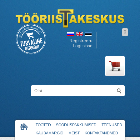
0
Registreeru
Logi sisse
TOOTED
SOODUSPAKKUMISED
TEENUSED
KAUBAMÄRGID
MEIST
KONTAKTANDMED