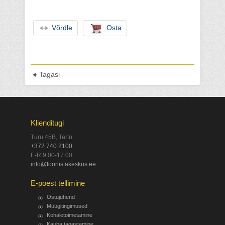
Võrdle
Osta
Tagasi
Klienditugi
Turu 45B, Tartu
+372 740 2100
E-R 9.00-17.00
info@tooriistakeskus.ee
E-poest tellimine
Ostujuhend
Müügitingimused
Kohaletoimetamine
Kauba tagastamine