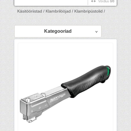
Võrdlus
0/0
Käsitööriistad /
Klambrilööjad /
Klambripüstolid /
Kategooriad