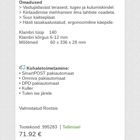
Omadused
> Vastupidavast terasest, tugev ja kulumiskindel.
> Kiirlaadimise mehhanism ilma lahtiste osadeta.
> Suur kaitseplaat.
> Hästi tasakaalustatud, ergonoomiline käepide.
Klambri tüüp 140
Klambri kõrgus 6-12 mm
Mõõtmed 60 x 336 x 28 mm
Kohaletoimetamine:
• SmartPOST pakiautomaat
• Omniva pakiautomaat
• DPD pakiautomaat
• Kuller
• Tulen ise järele
Valmistatud Rootsis
Tootekood: 995283
Tellimisel
71.92 €