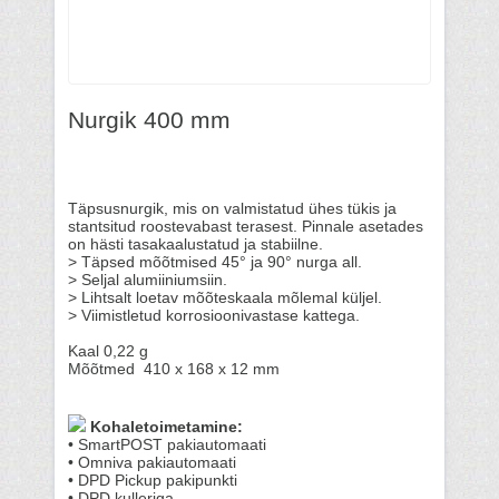
Nurgik 400 mm
Täpsusnurgik, mis on valmistatud ühes tükis ja
stantsitud roostevabast terasest. Pinnale asetades
on hästi tasakaalustatud ja stabiilne.
> Täpsed mõõtmised 45° ja 90° nurga all.
> Seljal alumiiniumsiin.
> Lihtsalt loetav mõõteskaala mõlemal küljel.
> Viimistletud korrosioonivastase kattega.
Kaal 0,22 g
Mõõtmed 410 x 168 x 12 mm
Kohaletoimetamine:
• SmartPOST pakiautomaati
• Omniva pakiautomaati
• DPD Pickup pakipunkti
• DPD kulleriga