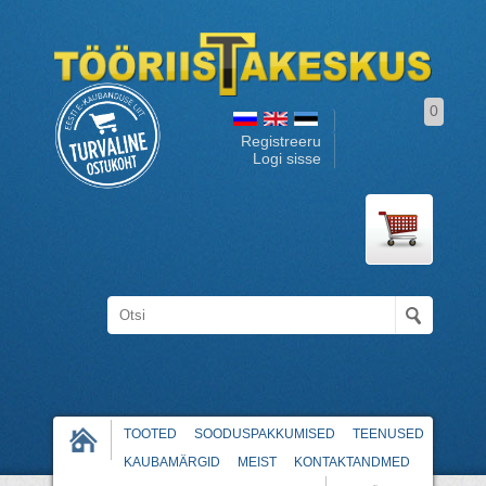
0
Registreeru
Logi sisse
TOOTED
SOODUSPAKKUMISED
TEENUSED
KAUBAMÄRGID
MEIST
KONTAKTANDMED