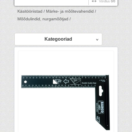
Võrdlus
0/0
Käsitööriistad /
Märke- ja mõõtevahendid /
Mõõdulindid, nurgamõõtjad /
Kategooriad