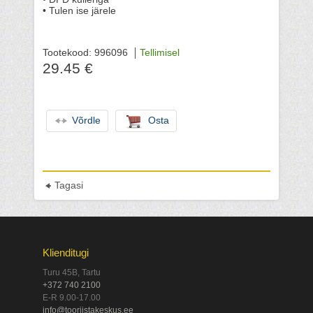
• Tulen ise järele
Tootekood: 996096
Tellimisel
29.45 €
Võrdle
Osta
Tagasi
Klienditugi
Turu 45B, Tartu
+372 740 2100
E-R 9.00-17.00
info@tooriistakeskus.ee