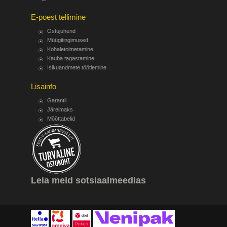
E-poest tellimine
Ostujuhend
Müügitingimused
Kohaletoimetamine
Kauba tagastamine
Isikuandmete töötlemine
Lisainfo
Garantii
Järelmaks
Mõõttabelid
Leia meid sotsiaalmeedias