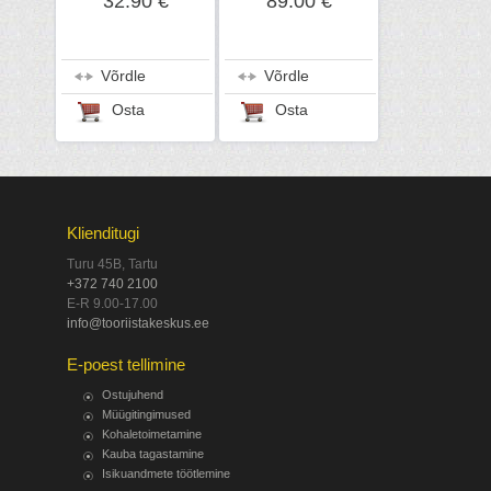
32.90 €
89.00 €
Võrdle
Võrdle
Osta
Osta
Klienditugi
Turu 45B, Tartu
+372 740 2100
E-R 9.00-17.00
info@tooriistakeskus.ee
E-poest tellimine
Ostujuhend
Müügitingimused
Kohaletoimetamine
Kauba tagastamine
Isikuandmete töötlemine