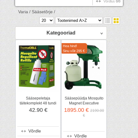
Võrdlus
0/0
Varia /
Sääsetõrje /
Kategooriad
Hea hind!
Sinu võit 295 €
Sääsepeletaja
Sääsepüüdja Mosquito
täitekomplekt 48 tundi
Magnet Executive
42.90 €
1895.00 €
2190.00
€
Võrdle
Võrdle