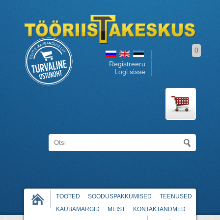
0
Registreeru
Logi sisse
TOOTED
SOODUSPAKKUMISED
TEENUSED
KAUBAMÄRGID
MEIST
KONTAKTANDMED