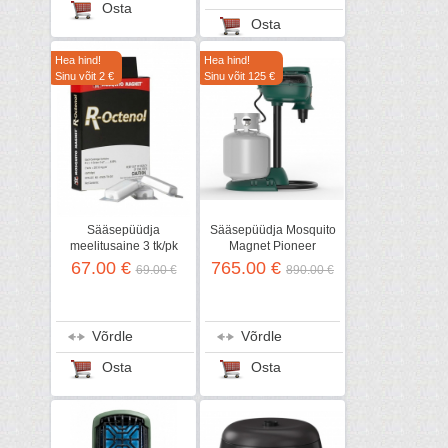
Osta
Osta
Hea hind!
Hea hind!
Sinu võit 2 €
Sinu võit 125 €
Sääsepüüdja
Sääsepüüdja Mosquito
meelitusaine 3 tk/pk
Magnet Pioneer
67.00 €
765.00 €
69.00 €
890.00 €
Võrdle
Võrdle
Osta
Osta