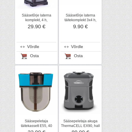
Sääsetõrje laterna
Sääsetõrje laterna
komplekt, 4 h,
täitekomplekt 3x4 h,
SWISSINNO
SWISSINNO
29.90 €
9.90 €
Võrdle
Võrdle
Osta
Osta
Sääsepeletaja
Sääsepeletaja akuga
täitekassett E55, 40
ThermaCELL EX90, hall
tundi, ThermaCELL