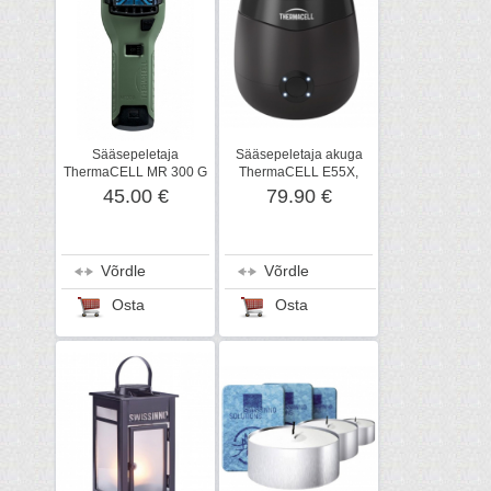
Sääsepeletaja
Sääsepeletaja akuga
ThermaCELL MR 300 G
ThermaCELL E55X,
2019
tumehall
45.00 €
79.90 €
Võrdle
Võrdle
Osta
Osta