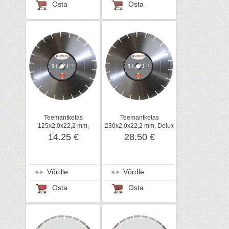
Osta
Osta
Teemantketas
Teemantketas
125x2,0x22,2 mm,
230x2,0x22,2 mm, Delux
Delux-Cut Universaal
Cut Universaal
14.25 €
28.50 €
Võrdle
Võrdle
Osta
Osta