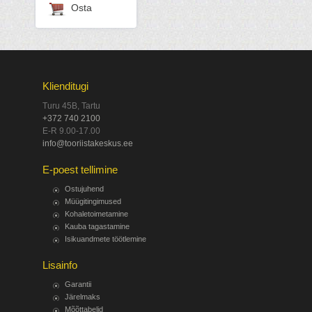
Osta
Klienditugi
Turu 45B, Tartu
+372 740 2100
E-R 9.00-17.00
info@tooriistakeskus.ee
E-poest tellimine
Ostujuhend
Müügitingimused
Kohaletoimetamine
Kauba tagastamine
Isikuandmete töötlemine
Lisainfo
Garantii
Järelmaks
Mõõttabelid