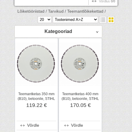
Võrdlus
0/0
Lõiketööriistad /
Tarvikud /
Teemantlõikekettad /
Kategooriad
Teemantketas 350 mm
Teemantketas 400 mm
(B10), betoonile, STIHL
(B10), betoonile, STIHL
119.22 €
170.05 €
Võrdle
Võrdle