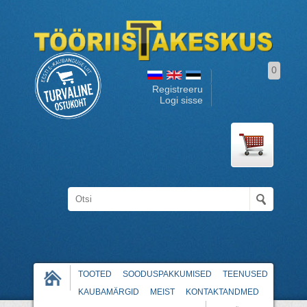
0
Registreeru
Logi sisse
TOOTED
SOODUSPAKKUMISED
TEENUSED
KAUBAMÄRGID
MEIST
KONTAKTANDMED