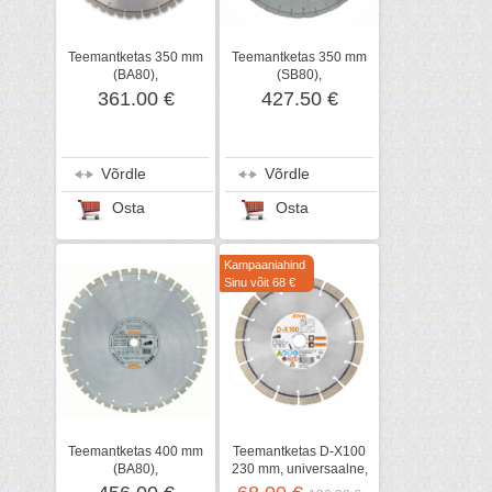
Teemantketas 350 mm
Teemantketas 350 mm
(BA80),
(SB80),
betoonile/asfaltile,
betoonile/metallile,
361.00 €
427.50 €
STIHL
STIHL
Võrdle
Võrdle
Osta
Osta
Kampaaniahind
Sinu võit 68 €
Teemantketas 400 mm
Teemantketas D-X100
(BA80),
230 mm, universaalne,
betoonile/asfaltile,
STIHL