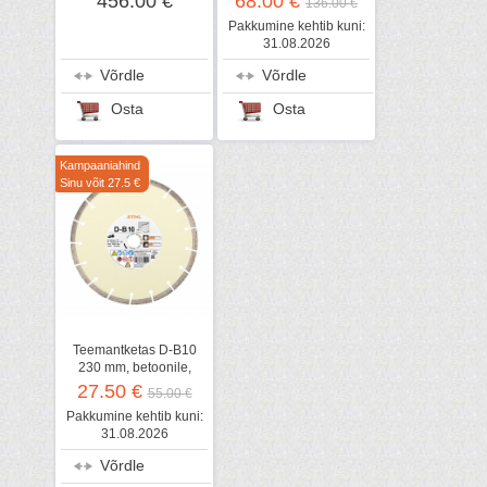
456.00 €
68.00 €
136.00 €
STIHL
Pakkumine kehtib kuni:
31.08.2026
Võrdle
Võrdle
Osta
Osta
Kampaaniahind
Sinu võit 27.5 €
Teemantketas D-B10
230 mm, betoonile,
STIHL
27.50 €
55.00 €
Pakkumine kehtib kuni:
31.08.2026
Võrdle