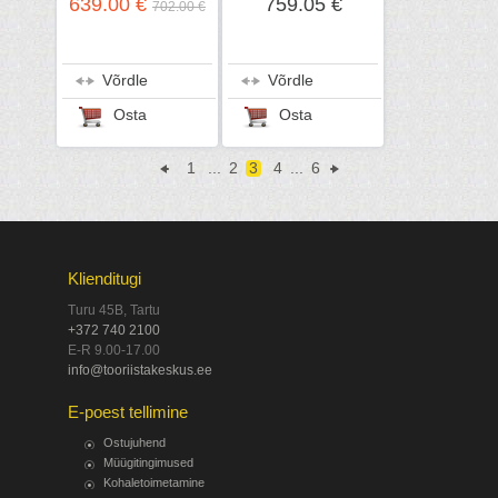
639.00 €
759.05 €
702.00 €
Energy
Võrdle
Võrdle
Osta
Osta
1
...
2
3
4
...
6
Klienditugi
Turu 45B, Tartu
+372 740 2100
E-R 9.00-17.00
info@tooriistakeskus.ee
E-poest tellimine
Ostujuhend
Müügitingimused
Kohaletoimetamine