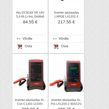
Aku DCB184 XR 18V
Inverter-akulaadija
5,0 Ah Li-Ion, DeWalt
LARGE LA1202-3
15A/12 V, Keepower
84.55 €
217.55 €
Võrdle
Võrdle
Osta
Osta
Inverter-akulaadija XL-
Inverter-akulaadija XL-
Con C1203 12/24V,
Pro LA1204-2 30A/12V,
Keepower
Keepower