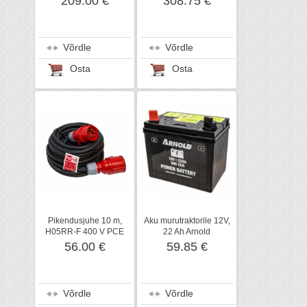
209.00 €
308.75 €
Võrdle
Võrdle
Osta
Osta
Pikendusjuhe 10 m,
Aku murutraktorile 12V,
H05RR-F 400 V PCE
22 Ah Arnold
56.00 €
59.85 €
Võrdle
Võrdle