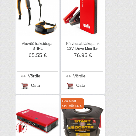
Akuvöö traksidega,
Käivitusabi/akupank
STIHL
12V, Drive Mini (Li-
Polymer), Telwin
65.55 €
76.95 €
Võrdle
Võrdle
Osta
Osta
Hea hind!
Sinu võit 66 €