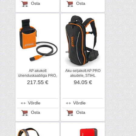
Osta
Osta
AP akukott
Aku seljakott AP PRO
ühenduskaabliga PRO,
akudele, STIHL
STIHL
217.55 €
94.05 €
Võrdle
Võrdle
Osta
Osta