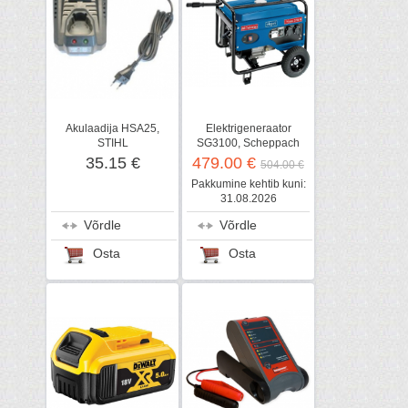
Akulaadija HSA25,
Elektrigeneraator
STIHL
SG3100, Scheppach
35.15 €
479.00 €
504.00 €
Pakkumine kehtib kuni:
31.08.2026
Võrdle
Võrdle
Osta
Osta