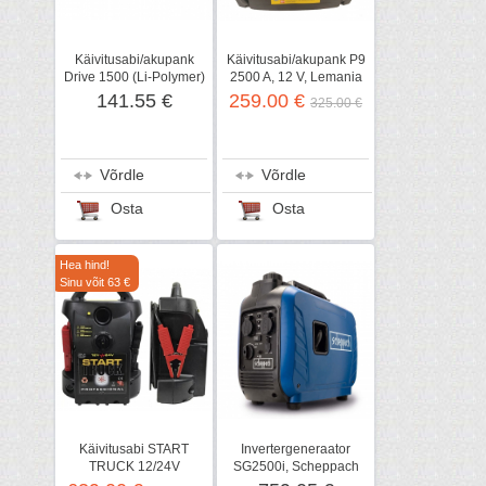
Käivitusabi/akupank
Käivitusabi/akupank P9
Drive 1500 (Li-Polymer)
2500 A, 12 V, Lemania
12 V, Telwin
Energy
141.55 €
259.00 €
325.00 €
Võrdle
Võrdle
Osta
Osta
Hea hind!
Sinu võit 63 €
Käivitusabi START
Invertergeneraator
TRUCK 12/24V
SG2500i, Scheppach
5000/2500 A, Lemania