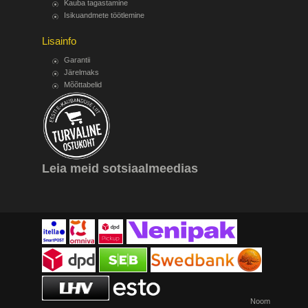
Kauba tagastamine
Isikuandmete töötlemine
Lisainfo
Garantii
Järelmaks
Mõõttabelid
Leia meid sotsiaalmeedias
Noom