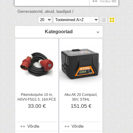
Võrdlus
0/0
Generaatorid, akud, laadijad /
Kategooriad
Pikendusjuhe 10 m,
Aku AK 20 Compact,
H0VV-F5G1.5, 16A PCE
36V, STIHL
33.00 €
151.05 €
Võrdle
Võrdle