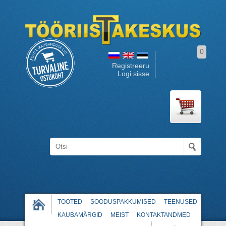
0
Registreeru
Logi sisse
TOOTED
SOODUSPAKKUMISED
TEENUSED
KAUBAMÄRGID
MEIST
KONTAKTANDMED