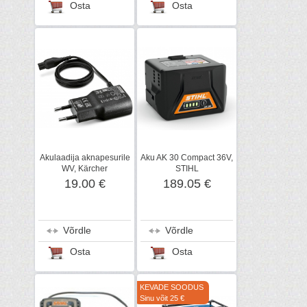
Osta
Osta
Akulaadija aknapesurile
Aku AK 30 Compact 36V,
WV, Kärcher
STIHL
19.00 €
189.05 €
Võrdle
Võrdle
Osta
Osta
KEVADE SOODUS
Sinu võit 25 €