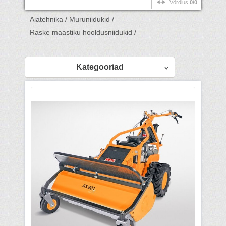
Võrdlus
0/0
Aiatehnika /
Muruniidukid /
Raske maastiku hooldusniidukid /
Kategooriad