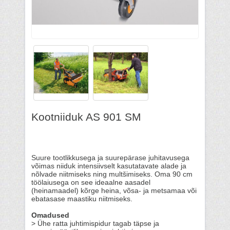
Kootniiduk AS 901 SM
Suure tootlikkusega ja suurepärase juhitavusega
võimas niiduk intensiivselt kasutatavate alade ja
nõlvade niitmiseks ning multšimiseks. Oma 90 cm
töölaiusega on see ideaalne aasadel
(heinamaadel) kõrge heina, võsa- ja metsamaa või
ebatasase maastiku niitmiseks.
Omadused
> Ühe ratta juhtimispidur tagab täpse ja