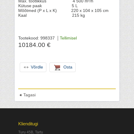
Max. tootlikkus 4 500 m²/h
Kütuse paak 5 L
Mõõtmed (P x L x K) 220 x 104 x 105 cm
Kaal 215 kg
Tootekood: 998337
Tellimisel
10184.00 €
Võrdle
Osta
Tagasi
Klienditugi
Turu 45B, Tartu