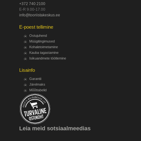
+372 740 2100
E-R 9.00-17.00
info@tooriistakeskus.ee
E-poest tellimine
Ostujuhend
Müügitingimused
Kohaletoimetamine
Kauba tagastamine
Isikuandmete töötlemine
Lisainfo
Garantii
Järelmaks
Mõõttabelid
Leia meid sotsiaalmeedias