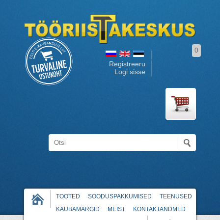
0
Registreeru
Logi sisse
TOOTED
SOODUSPAKKUMISED
TEENUSED
KAUBAMÄRGID
MEIST
KONTAKTANDMED