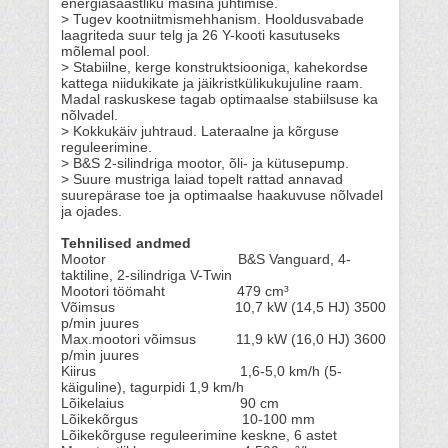
energiasäästliku masina juhtimise.
> Tugev kootniitmismehhanism. Hooldusvabade
laagriteda suur telg ja 26 Y-kooti kasutuseks
mõlemal pool.
> Stabiilne, kerge konstruktsiooniga, kahekordse
kattega niidukikate ja jäikristkülikukujuline raam.
Madal raskuskese tagab optimaalse stabiilsuse ka
nõlvadel.
> Kokkukäiv juhtraud. Lateraalne ja kõrguse
reguleerimine.
> B&S 2-silindriga mootor, õli- ja kütusepump.
> Suure mustriga laiad topelt rattad annavad
suurepärase toe ja optimaalse haakuvuse nõlvadel
ja ojades.
Tehnilised andmed
Mootor B&S Vanguard, 4-
taktiline, 2-silindriga V-Twin
Mootori töömaht 479 cm³
Võimsus 10,7 kW (14,5 HJ) 3500
p/min juures
Max.mootori võimsus 11,9 kW (16,0 HJ) 3600
p/min juures
Kiirus 1,6-5,0 km/h (5-
käiguline), tagurpidi 1,9 km/h
Lõikelaius 90 cm
Lõikekõrgus 10-100 mm
Lõikekõrguse reguleerimine keskne, 6 astet