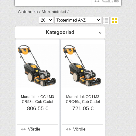
Võrdlus
0/0
Aiatehnika /
Muruniidukid /
Kategooriad
Muruniiduk CC LM3
Muruniiduk CC LM3
CR53s, Cub Cadet
CRC46s, Cub Cadet
806.55 €
721.05 €
Võrdle
Võrdle