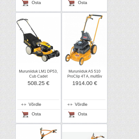
Osta
Osta
Muruniiduk LM1 DP53,
Muruniiduk AS 510
Cub Cadet
ProClip 4T A, multšiv
508.25 €
1914.00 €
Võrdle
Võrdle
Osta
Osta