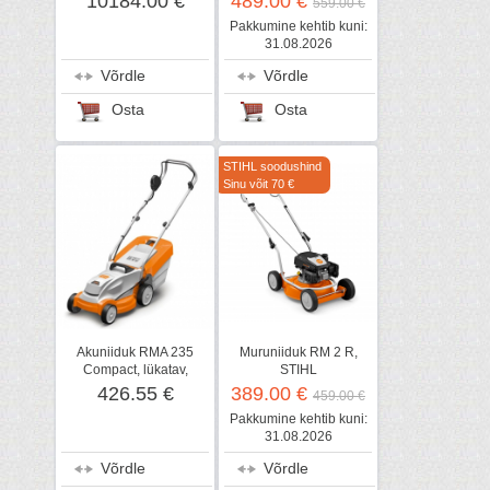
10184.00 €
489.00 €
559.00 €
Pakkumine kehtib kuni:
31.08.2026
Võrdle
Võrdle
Osta
Osta
STIHL soodushind
Sinu võit 70 €
Akuniiduk RMA 235
Muruniiduk RM 2 R,
Compact, lükatav,
STIHL
komplekt, STIHL
426.55 €
389.00 €
459.00 €
Pakkumine kehtib kuni:
31.08.2026
Võrdle
Võrdle