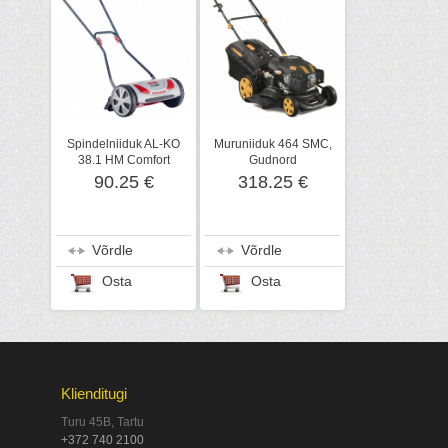
Spindelniiduk AL-KO
Muruniiduk 464 SMC,
38.1 HM Comfort
Gudnord
90.25 €
318.25 €
Võrdle
Võrdle
Osta
Osta
Klienditugi
Turu 45B, Tartu
+372 740 2100