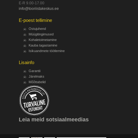
E-R 9.00-17.00
info@tooriistakeskus.ee
E-poest tellimine
Ostujuhend
Müügitingimused
Kohaletoimetamine
Kauba tagastamine
Isikuandmete töötlemine
Lisainfo
Garantii
Järelmaks
Mõõttabelid
Leia meid sotsiaalmeedias