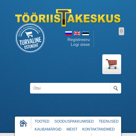
0
Registreeru
Logi sisse
TOOTED
SOODUSPAKKUMISED
TEENUSED
KAUBAMÄRGID
MEIST
KONTAKTANDMED