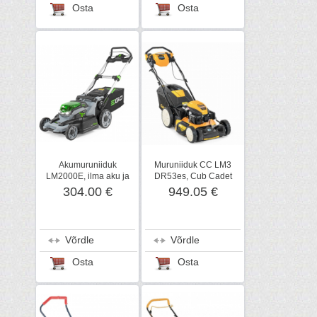
Osta
Osta
Akumuruniiduk
Muruniiduk CC LM3
LM2000E, ilma aku ja
DR53es, Cub Cadet
laadijata, EGO Power+
304.00 €
949.05 €
Võrdle
Võrdle
Osta
Osta