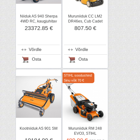
Niiduk AS 940 Sherpa
Muruniiduk CC LM2
4WD RC, kaugjuhitav
DR46es, Cub Cadet
23372.85 €
807.50 €
Võrdle
Võrdle
Osta
Osta
STIHL soodushind
Sinu võit 70 €
Kootniiduk AS 901 SM
Muruniiduk RM 248
EVO3, STIHL