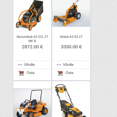
Muruniiduk AS 531 2T
Niiduk AS 63 2T
MK B
2872.00 €
3330.00 €
Võrdle
Võrdle
Osta
Osta