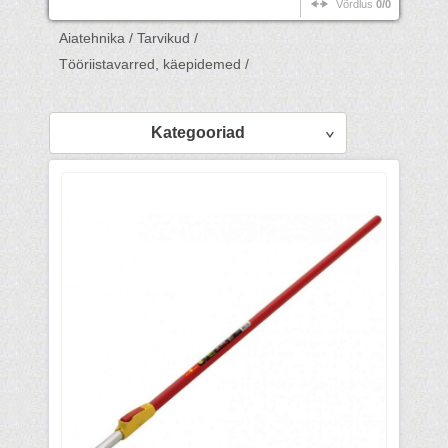
Võrdlus
0/0
Aiatehnika /
Tarvikud /
Tööriistavarred, käepidemed /
Kategooriad