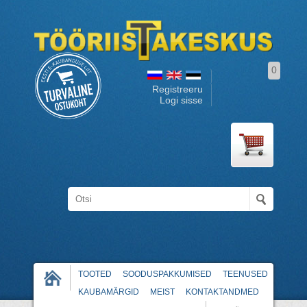
0
Registreeru
Logi sisse
TOOTED
SOODUSPAKKUMISED
TEENUSED
KAUBAMÄRGID
MEIST
KONTAKTANDMED