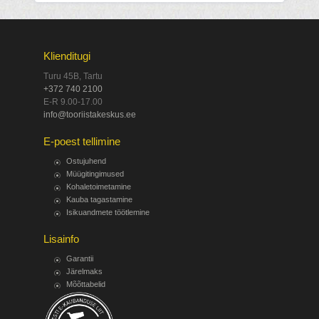
Klienditugi
Turu 45B, Tartu
+372 740 2100
E-R 9.00-17.00
info@tooriistakeskus.ee
E-poest tellimine
Ostujuhend
Müügitingimused
Kohaletoimetamine
Kauba tagastamine
Isikuandmete töötlemine
Lisainfo
Garantii
Järelmaks
Mõõttabelid