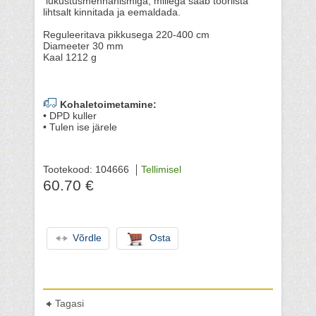
lukustusmehhanismiga, millega saab tööriista
lihtsalt kinnitada ja eemaldada.
Reguleeritava pikkusega 220-400 cm
Diameeter 30 mm
Kaal 1212 g
Kohaletoimetamine:
• DPD kuller
• Tulen ise järele
Tootekood: 104666
Tellimisel
60.70 €
Võrdle
Osta
Tagasi