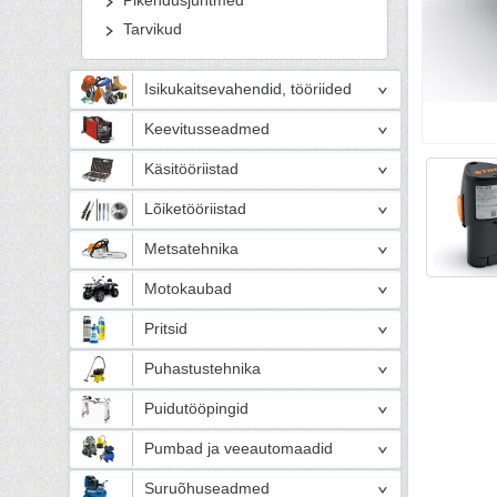
Pikendusjuhtmed
Tarvikud
Isikukaitsevahendid, tööriided
Keevitusseadmed
Käsitööriistad
Lõiketööriistad
Metsatehnika
Motokaubad
Pritsid
Puhastustehnika
Puidutööpingid
Pumbad ja veeautomaadid
Suruõhuseadmed