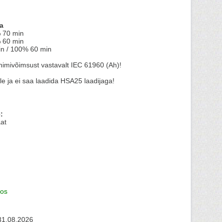
a
 70 min
 60 min
in / 100% 60 min
nimivõimsust vastavalt IEC 61960 (Ah)!
e ja ei saa laadida HSA25 laadijaga!
:
at
os
31.08.2026