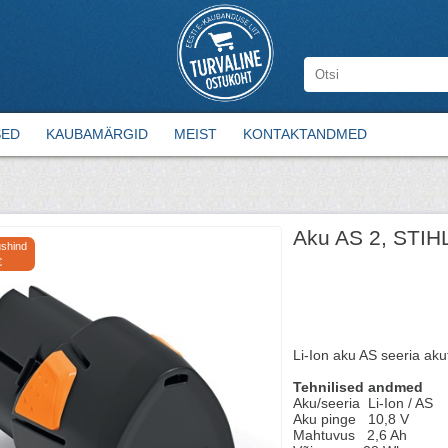
SED
KAUBAMÄRGID
MEIST
KONTAKTANDMED
Aku AS 2, STIH
shind
€
Li-Ion aku AS seeria aku
Tehnilised andmed
Aku/seeria
Li-Ion / AS
Aku pinge 10,8 V
Mahtuvus 2,6 Ah