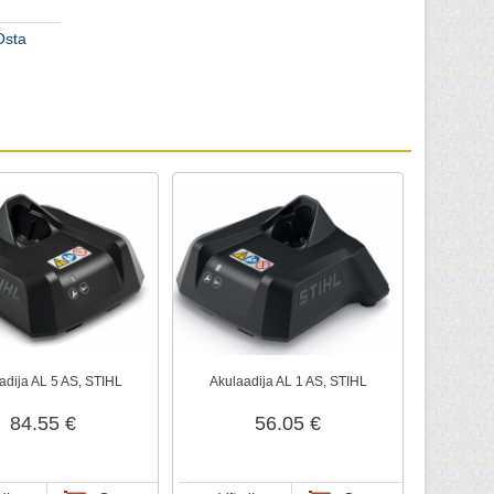
Osta
adija AL 5 AS, STIHL
Akulaadija AL 1 AS, STIHL
84.55 €
56.05 €