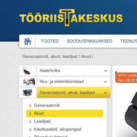
TOOTED
SOODUSPAKKUMISED
TEENU
Generaatorid, akud, laadijad /
Akud /
Aiatehnika
STIHL soodu
Sinu võit 20 
Aku- ja elektritööriistad
Generaatorid, akud, laadijad
Generaatorid
Akud
Laadijad
Käivitusabid, akupangad