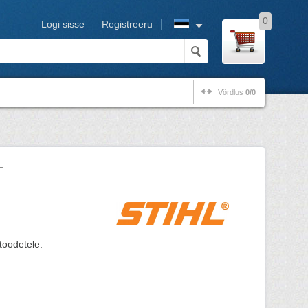
0
Logi sisse
Registreeru
Võrdlus
0/0
L
toodetele.