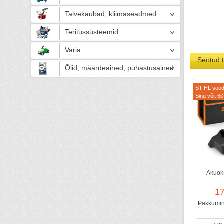
Talvekaubad, kliimaseadmed
Teritussüsteemid
Varia
Seotud 
Õlid, määrdeained, puhastusained
STIHL sood
Sinu võit 60
Akuok
1
Pakkumine