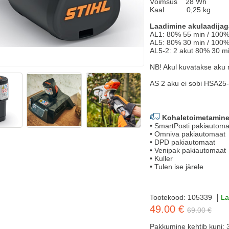
Võimsus 28 Wh
Kaal 0,25 kg
Laadimine akulaadijag
AL1: 80% 55 min / 100%
AL5: 80% 30 min / 100%
AL5-2: 2 akut 80% 30 m
NB! Akul kuvatakse aku 
AS 2 aku ei sobi HSA25-l
Kohaletoimetamine
• SmartPosti pakiautoma
• Omniva pakiautomaat
• DPD pakiautomaat
• Venipak pakiautomaat
• Kuller
• Tulen ise järele
Tootekood: 105339
La
49.00 €
69.00 €
Pakkumine kehtib kuni: 