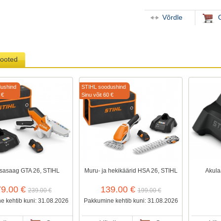
Võrdle
tooted
ushind
STIHL soodushind
 €
Sinu võit 60 €
sasaag GTA 26, STIHL
Muru- ja hekikäärid HSA 26, STIHL
Akula
79.00 €
139.00 €
239.00 €
199.00 €
 kehtib kuni: 31.08.2026
Pakkumine kehtib kuni: 31.08.2026