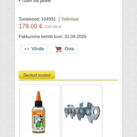
• Tulen ise järele
Tootekood: 104991
Tellimisel
179.00 €
239.00 €
Pakkumine kehtib kuni: 31.08.2026
Võrdle
Osta
Seotud tooted