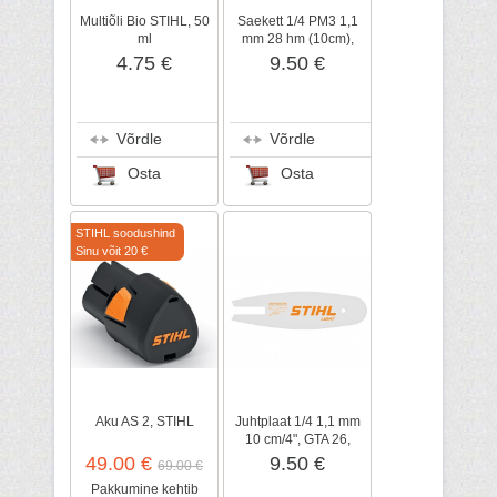
Multiõli Bio STIHL, 50
Saekett 1/4 PM3 1,1
ml
mm 28 hm (10cm),
STIHL
4.75 €
9.50 €
Võrdle
Võrdle
Osta
Osta
STIHL soodushind
Sinu võit 20 €
Aku AS 2, STIHL
Juhtplaat 1/4 1,1 mm
10 cm/4", GTA 26,
STIHL
49.00 €
9.50 €
69.00 €
Pakkumine kehtib