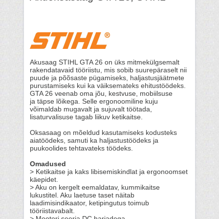
Akusaag STIHL GTA 26 on üks mitmekülgsemalt
rakendatavaid tööriistu, mis sobib suurepäraselt nii
puude ja põõsaste pügamiseks, haljastusjäätmete
purustamiseks kui ka väiksemateks ehitustöödeks.
GTA 26 veenab oma jõu, kestvuse, mobiilsuse
ja täpse lõikega. Selle ergonoomiline kuju
võimaldab mugavalt ja sujuvalt töötada,
lisaturvalisuse tagab liikuv ketikaitse.
Oksasaag on mõeldud kasutamiseks kodusteks
aiatöödeks, samuti ka haljastustöödeks ja
puukoolides tehtavateks töödeks.
Omadused
> Ketikaitse ja kaks libisemiskindlat ja ergonoomset
käepidet.
> Aku on kergelt eemaldatav, kummikaitse
lukustitel. Aku laetuse taset näitab
laadimisindikaator, ketipingutus toimub
tööriistavabalt.
> Mootori seeria DC harjadega.