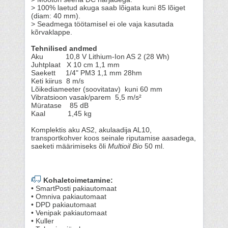
> 100% laetud akuga saab lõigata kuni 85 lõiget
(diam: 40 mm).
> Seadmega töötamisel ei ole vaja kasutada
kõrvaklappe.
Tehnilised andmed
Aku 10,8 V Lithium-Ion AS 2 (28 Wh)
Juhtplaat X 10 cm 1,1 mm
Saekett 1/4" PM3 1,1 mm 28hm
Keti kiirus 8 m/s
Lõikediameeter (soovitatav) kuni 60 mm
Vibratsioon vasak/parem 5,5 m/s²
Müratase 85 dB
Kaal 1,45 kg
Komplektis aku AS2, akulaadija AL10,
transportkohver koos seinale riputamise aasadega,
saeketi määrimiseks õli
Multioil Bio
50 ml.
Kohaletoimetamine:
• SmartPosti pakiautomaat
• Omniva pakiautomaat
• DPD pakiautomaat
• Venipak pakiautomaat
• Kuller