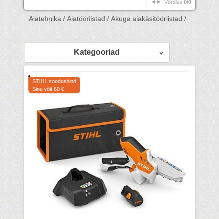
Võrdlus
0/0
Aiatehnika /
Aiatööriistad /
Akuga aiakäsitööriistad /
Kategooriad
STIHL soodushind
Sinu võit 60 €