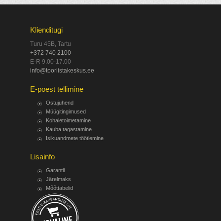
Klienditugi
Turu 45B, Tartu
+372 740 2100
E-R 9.00-17.00
info@tooriistakeskus.ee
E-poest tellimine
Ostujuhend
Müügitingimused
Kohaletoimetamine
Kauba tagastamine
Isikuandmete töötlemine
Lisainfo
Garantii
Järelmaks
Mõõttabelid