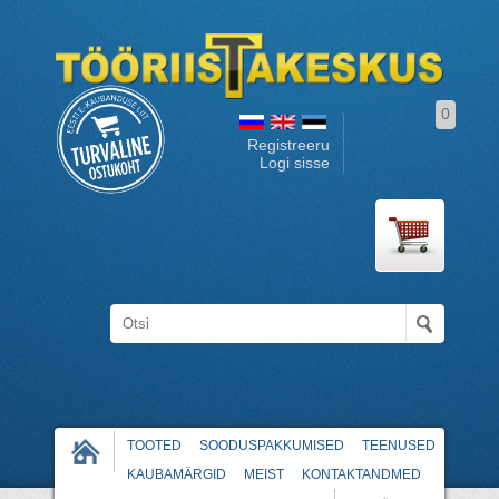
0
Registreeru
Logi sisse
TOOTED
SOODUSPAKKUMISED
TEENUSED
KAUBAMÄRGID
MEIST
KONTAKTANDMED