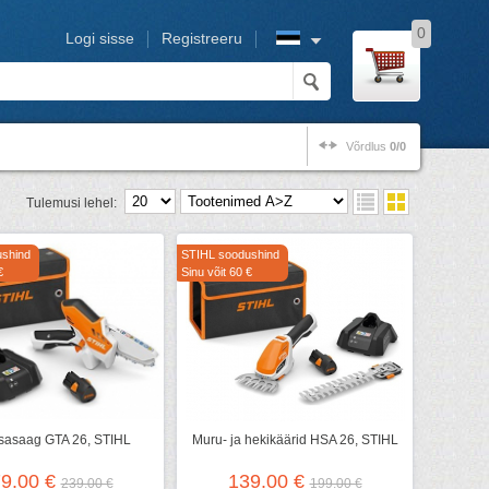
0
Logi sisse
Registreeru
Võrdlus
0/0
Tulemusi lehel:
shind
STIHL soodushind
€
Sinu võit 60 €
sasaag GTA 26, STIHL
Muru- ja hekikäärid HSA 26, STIHL
9.00 €
139.00 €
239.00 €
199.00 €