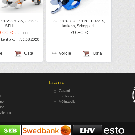
id ASA 20 AS, komplekt,
Akuga oksakäärid BC- PR28-X,
STIHL
karkass, Scheppach
9.00 €
79.80 €
289.00 €
kehtib kuni: 31.08.2026
le
Osta
Võrdle
Osta
Lisainfo
Garantii
d
Järelmaks
ine
Mõõttabelid
ine
ötlemine