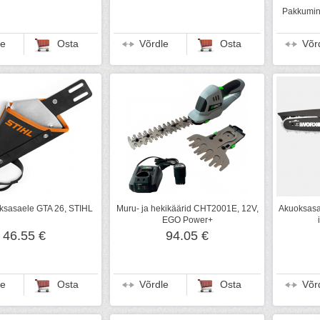
Pakkumine
le
Osta
Võrdle
Osta
Võr
ksasaele GTA 26, STIHL
Muru- ja hekikäärid CHT2001E, 12V,
Akuoksasa
EGO Power+
46.55 €
94.05 €
le
Osta
Võrdle
Osta
Võr