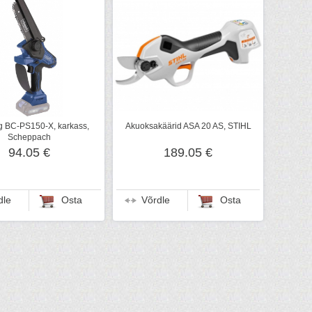
 BC-PS150-X, karkass,
Akuoksakäärid ASA 20 AS, STIHL
Scheppach
94.05 €
189.05 €
dle
Osta
Võrdle
Osta