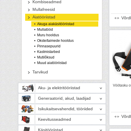
Kombiseadmed
Mullafreesid
Aiatööriistad
Võrd
Akuga aiakäsitööriistad
Mullatööd
Muru hooldus
Okste/taimede hooldus
Pinnasepuurid
Kastmistarbed
Mutilõksud
Muud aiatööriistad
Tarvikud
Vöötasku o
Aku- ja elektritööriistad
Generaatorid, akud, laadijad
Isikukaitsevahendid, tööriided
Võrd
Keevitusseadmed
Käsitööriistad