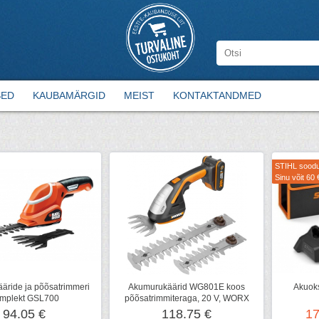
SED
KAUBAMÄRGID
MEIST
KONTAKTANDMED
STIHL soodu
Sinu võit 60 
äride ja põõsatrimmeri
Akumurukäärid WG801E koos
Akuok
mplekt GSL700
põõsatrimmiteraga, 20 V, WORX
94.05 €
118.75 €
17