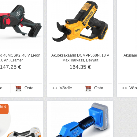
g 48MCSK2, 48 V Li-ion,
Akuoksakäärid DCMPP568N, 18 V
Akusaag
,0 Ah, Cramer
Max, karkass, DeWalt
147.25 €
164.35 €
le
Osta
Võrdle
Osta
Võr
hind