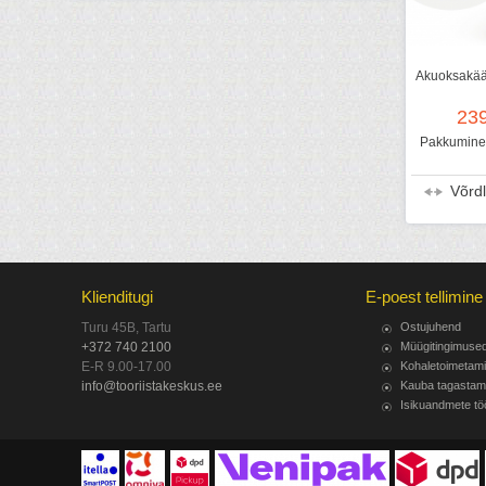
Akuoksakäär
23
Pakkumine 
Võrd
Klienditugi
E-poest tellimine
Turu 45B, Tartu
Ostujuhend
+372 740 2100
Müügitingimuse
E-R 9.00-17.00
Kohaletoimetam
info@tooriistakeskus.ee
Kauba tagastam
Isikuandmete tö