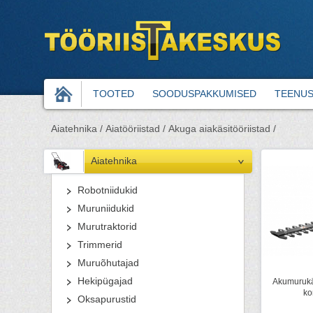
TOOTED
SOODUSPAKKUMISED
TEENU
Aiatehnika /
Aiatööriistad /
Akuga aiakäsitööriistad /
Aiatehnika
Robotniidukid
Muruniidukid
Murutraktorid
Trimmerid
Muruõhutajad
Hekipügajad
Akumurukä
ko
Oksapurustid