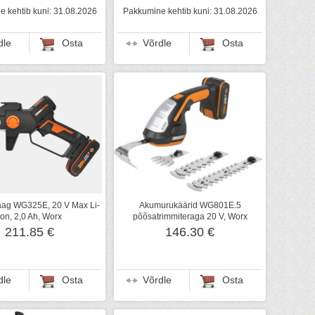
 kehtib kuni: 31.08.2026
Pakkumine kehtib kuni: 31.08.2026
dle
Osta
Võrdle
Osta
ag WG325E, 20 V Max Li-
Akumurukäärid WG801E.5
ion, 2,0 Ah, Worx
põõsatrimmiteraga 20 V, Worx
211.85 €
146.30 €
dle
Osta
Võrdle
Osta