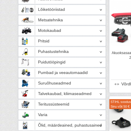
Lõiketööriistad
Metsatehnika
Motokaubad
Pritsid
Puhastustehnika
Akuoksasaa
2
Puidutööpingid
Pumbad ja veeautomaadid
Suruõhuseadmed
Võrd
Talvekaubad, kliimaseadmed
STIHL soodus
Teritussüsteemid
Sinu võit 50 €
Varia
Õlid, määrdeained, puhastusained