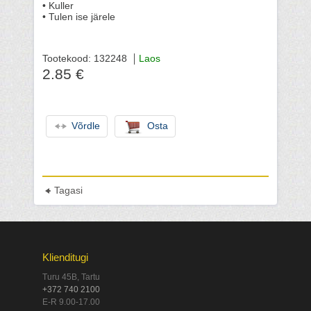
• Kuller
• Tulen ise järele
Tootekood: 132248
Laos
2.85 €
Võrdle
Osta
Tagasi
Klienditugi
Turu 45B, Tartu
+372 740 2100
E-R 9.00-17.00