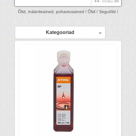
Võrdlus
0/0
Õlid, määrdeained, puhastusained /
Õlid /
Seguõlid /
Kategooriad