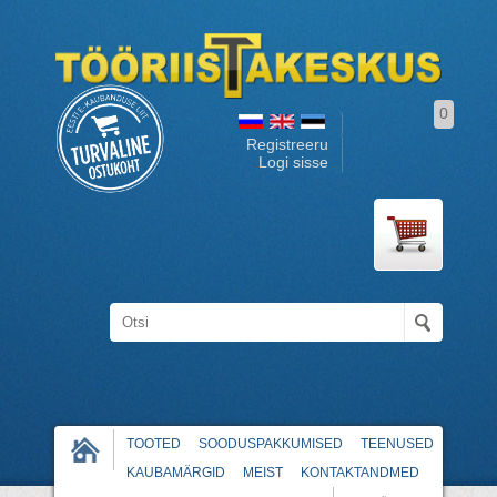
0
Registreeru
Logi sisse
TOOTED
SOODUSPAKKUMISED
TEENUSED
KAUBAMÄRGID
MEIST
KONTAKTANDMED