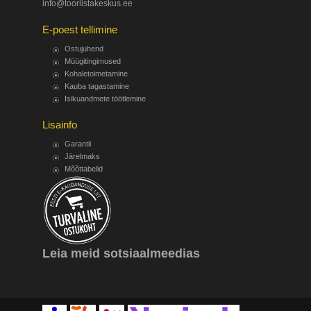
info@tooriistakeskus.ee
E-poest tellimine
Ostujuhend
Müügitingimused
Kohaletoimetamine
Kauba tagastamine
Isikuandmete töötlemine
Lisainfo
Garantii
Järelmaks
Mõõttabelid
Leia meid sotsiaalmeedias