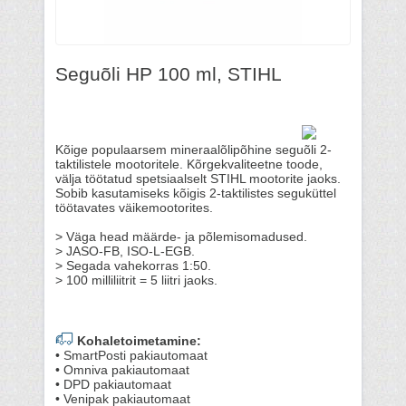
Seguõli HP 100 ml, STIHL
Kõige populaarsem mineraalõlipõhine seguõli 2-
taktilistele mootoritele. Kõrgekvaliteetne toode,
välja töötatud spetsiaalselt STIHL mootorite jaoks.
Sobib kasutamiseks kõigis 2-taktilistes seguküttel
töötavates väikemootorites.
> Väga head määrde- ja põlemisomadused.
> JASO-FB, ISO-L-EGB.
> Segada vahekorras 1:50.
> 100 milliliitrit = 5 liitri jaoks.
Kohaletoimetamine:
• SmartPosti pakiautomaat
• Omniva pakiautomaat
• DPD pakiautomaat
• Venipak pakiautomaat