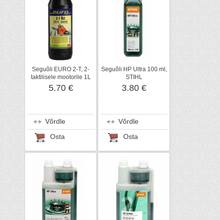
Seguõli EURO 2-T, 2-
Seguõli HP Ultra 100 ml,
taktilisele mootorile 1L
STIHL
5.70 €
3.80 €
Võrdle
Võrdle
Osta
Osta