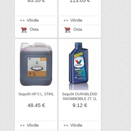
65.55 €
113.05 €
Võrdle
Võrdle
Osta
Osta
Seguõli HP 5 L, STIHL
Seguõli DURABLEND
SNOWMOBILE 2T, 1L
48.45 €
9.12 €
Võrdle
Võrdle