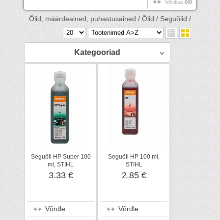
Võrdlus
0/0
Õlid, määrdeained, puhastusained /
Õlid /
Seguõlid /
Kategooriad
Seguõli HP Super 100
Seguõli HP 100 ml,
ml, STIHL
STIHL
3.33 €
2.85 €
Võrdle
Võrdle