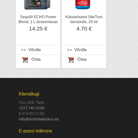
Seguõli ECHO Power
Kütuselisand StarTron
Blend, 1 L doseeritavas
bensiinile, 29 ml
pudelis
14.25 €
4.70 €
Võrdle
Võrdle
Osta
Osta
Klienditugi
Turu 45B, Tartu
+372 740 2100
E-R 9.00-17.00
info@tooriistakeskus.ee
E-poest tellimine