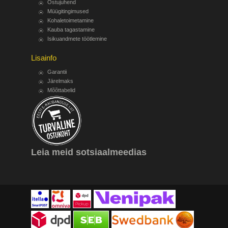
Ostujuhend
Müügitingimused
Kohaletoimetamine
Kauba tagastamine
Isikuandmete töötlemine
Lisainfo
Garantii
Järelmaks
Mõõttabelid
Leia meid sotsiaalmeedias