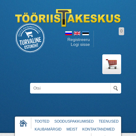
0
Registreeru
Logi sisse
TOOTED
SOODUSPAKKUMISED
TEENUSED
KAUBAMÄRGID
MEIST
KONTAKTANDMED