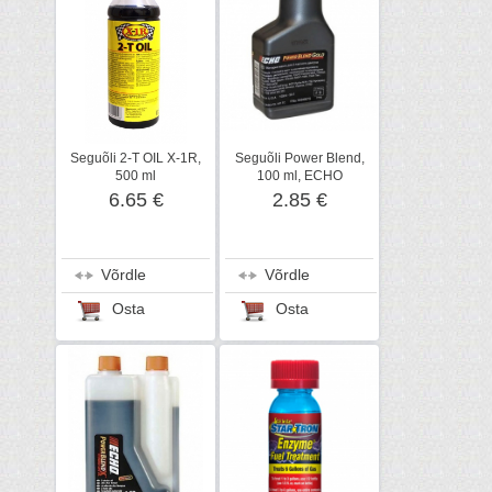
Seguõli 2-T OIL X-1R,
Seguõli Power Blend,
500 ml
100 ml, ECHO
6.65 €
2.85 €
Võrdle
Võrdle
Osta
Osta