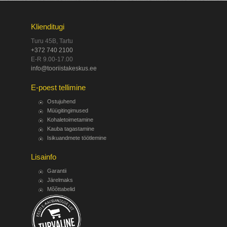
Klienditugi
Turu 45B, Tartu
+372 740 2100
E-R 9.00-17.00
info@tooriistakeskus.ee
E-poest tellimine
Ostujuhend
Müügitingimused
Kohaletoimetamine
Kauba tagastamine
Isikuandmete töötlemine
Lisainfo
Garantii
Järelmaks
Mõõttabelid