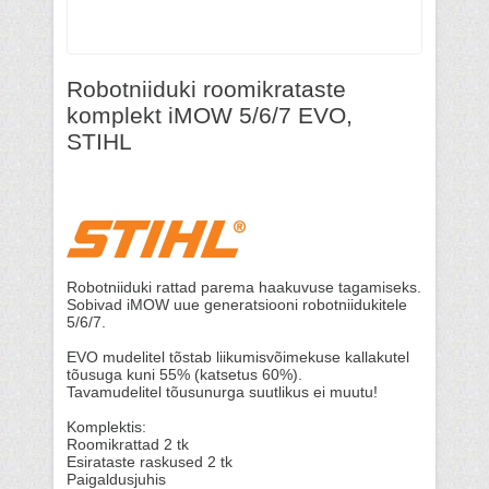
Robotniiduki roomikrataste
komplekt iMOW 5/6/7 EVO,
STIHL
Robotniiduki rattad parema haakuvuse tagamiseks.
Sobivad iMOW uue generatsiooni robotniidukitele
5/6/7.
EVO mudelitel tõstab liikumisvõimekuse kallakutel
tõusuga kuni 55% (katsetus 60%).
Tavamudelitel tõusunurga suutlikus ei muutu!
Komplektis:
Roomikrattad 2 tk
Esirataste raskused 2 tk
Paigaldusjuhis