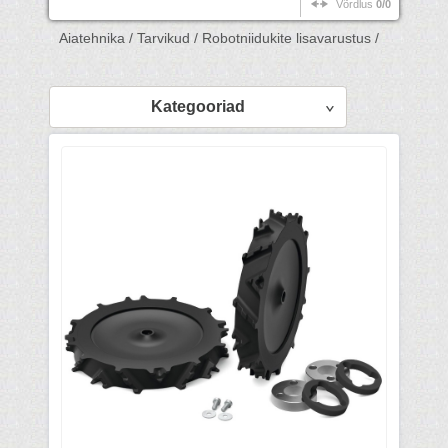
Võrdlus
0/0
Aiatehnika /
Tarvikud /
Robotniidukite lisavarustus /
Kategooriad