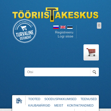
0
Registreeru
Logi sisse
TOOTED
SOODUSPAKKUMISED
TEENUSED
KAUBAMÄRGID
MEIST
KONTAKTANDMED