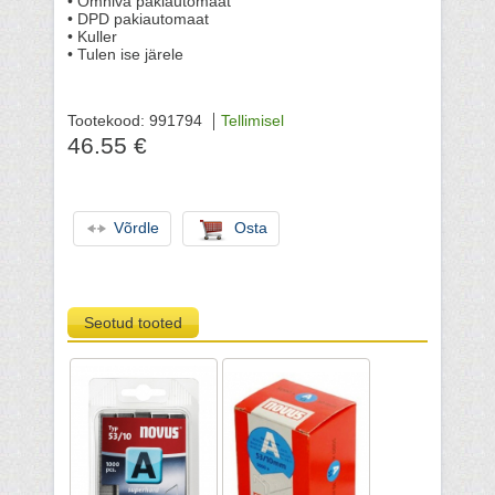
• Omniva pakiautomaat
• DPD pakiautomaat
• Kuller
• Tulen ise järele
Tootekood: 991794
Tellimisel
46.55 €
Võrdle
Osta
Seotud tooted