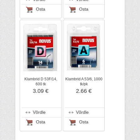
Osta
Osta
Klambrid D 53F/14,
Klambrid A 53/6, 1000
600 tk
tk/pk
3.09 €
2.66 €
Võrdle
Võrdle
Osta
Osta