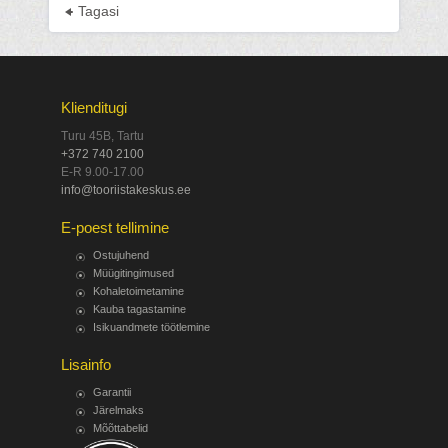
Tagasi
Klienditugi
Turu 45B, Tartu
+372 740 2100
E-R 9.00-17.00
info@tooriistakeskus.ee
E-poest tellimine
Ostujuhend
Müügitingimused
Kohaletoimetamine
Kauba tagastamine
Isikuandmete töötlemine
Lisainfo
Garantii
Järelmaks
Mõõttabelid