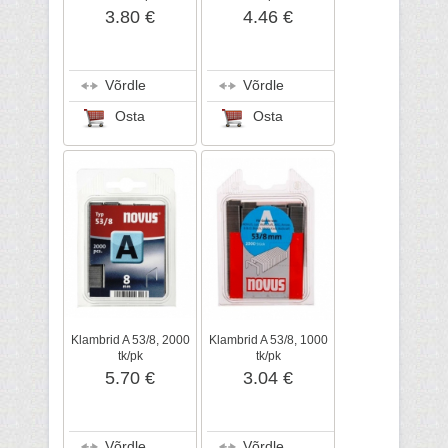
3.80 €
4.46 €
Võrdle
Võrdle
Osta
Osta
Klambrid A 53/8, 2000
Klambrid A 53/8, 1000
tk/pk
tk/pk
5.70 €
3.04 €
Võrdle
Võrdle