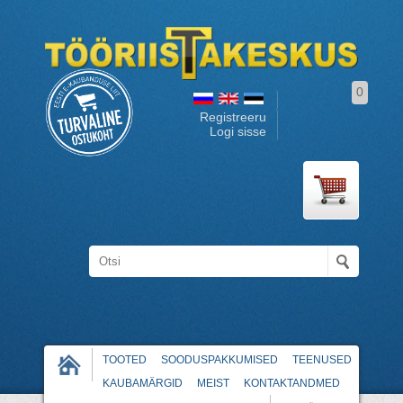
0
Registreeru
Logi sisse
TOOTED
SOODUSPAKKUMISED
TEENUSED
KAUBAMÄRGID
MEIST
KONTAKTANDMED