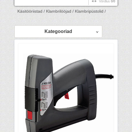
Võrdlus
0/0
Käsitööriistad /
Klambrilööjad /
Klambripüstolid /
Kategooriad