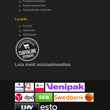
Kohaletoimetamine
Kauba tagastamine
Isikuandmete töötlemine
Lisainfo
Garantii
Järelmaks
Mõõttabelid
Leia meid sotsiaalmeedias