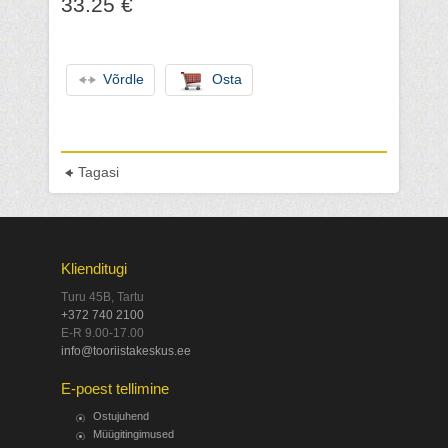
33.25 €
Võrdle
Osta
Tagasi
Klienditugi
Turu 45B, Tartu
+372 740 2100
E-R 9.00-17.00
info@tooriistakeskus.ee
E-poest tellimine
Ostujuhend
Müügitingimused