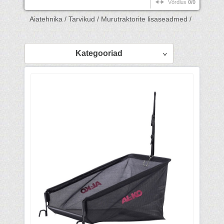
Võrdlus
0/0
Aiatehnika /
Tarvikud /
Murutraktorite lisaseadmed /
Kategooriad