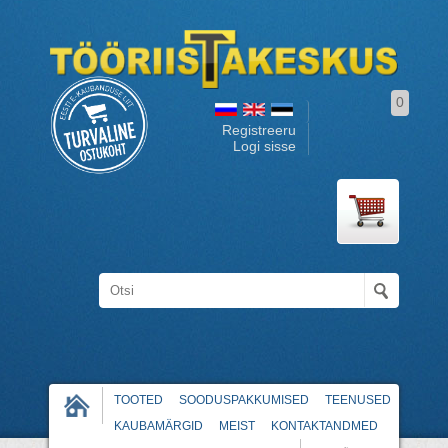
0
Registreeru
Logi sisse
TOOTED
SOODUSPAKKUMISED
TEENUSED
KAUBAMÄRGID
MEIST
KONTAKTANDMED