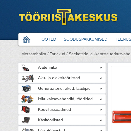
TOOTED
SOODUSPAKKUMISED
TEENU
Metsatehnika /
Tarvikud /
Saekettide ja -ketaste teritusvahe
Aiatehnika
Aku- ja elektritööriistad
Generaatorid, akud, laadijad
Isikukaitsevahendid, tööriided
Keevitusseadmed
Käsitööriistad
Lõiketööriistad