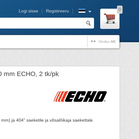
0
Logi sisse
Registreeru
Võrdlus
0/0
00 mm ECHO, 2 tk/pk
5 mm) ja 404" saeketile ja võsalõikaja saekettale.