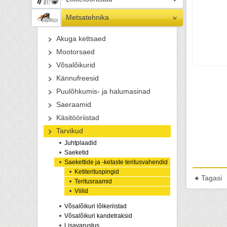
Metsatehnika
Akuga kettsaed
Mootorsaed
Võsalõikurid
Kännufreesid
Puulõhkumis- ja halumasinad
Saeraamid
Käsitööriistad
Tarvikud
Juhtplaadid
Saeketid
Saekettide ja -ketaste teritusvahendid
Ketiterituspingid
Tagasi
Teritusraamid
Viilid
Võsalõikuri lõikeriistad
Võsalõikuri kandetraksid
Lisavarustus