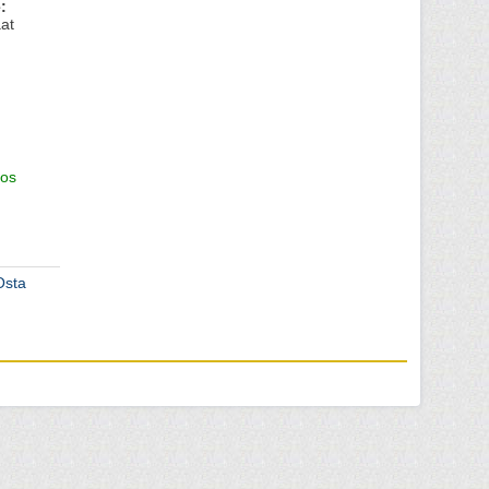
:
at
os
Osta