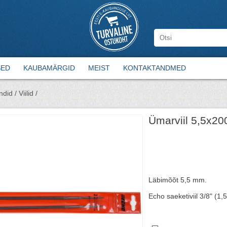
SED
KAUBAMÄRGID
MEIST
KONTAKTANDMED
ndid /
Viilid /
Ümarviil 5,5x2
Läbimõõt 5,5 mm.
Echo saeketiviil 3/8" (1,