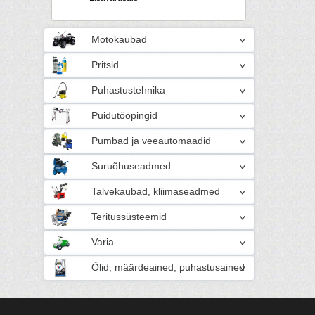
Motokaubad
Pritsid
Puhastustehnika
Puidutööpingid
Pumbad ja veeautomaadid
Suruõhuseadmed
Talvekaubad, kliimaseadmed
Teritussüsteemid
Varia
Õlid, määrdeained, puhastusained