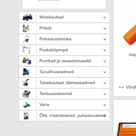
Motokaubad
Pritsid
Puhastustehnika
Puidutööpingid
Viil
Pumbad ja veeautomaadid
Suruõhuseadmed
Talvekaubad, kliimaseadmed
Võrd
Teritussüsteemid
Varia
Õlid, määrdeained, puhastusained