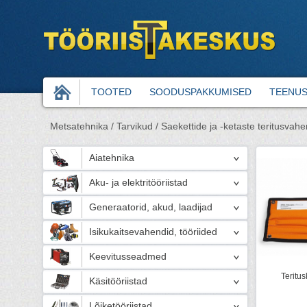
TOOTED
SOODUSPAKKUMISED
TEENU
Metsatehnika /
Tarvikud /
Saekettide ja -ketaste teritusvahe
Aiatehnika
Aku- ja elektritööriistad
Generaatorid, akud, laadijad
Isikukaitsevahendid, tööriided
Keevitusseadmed
Teritu
Käsitööriistad
Lõiketööriistad