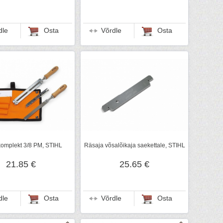
dle
Osta
Võrdle
Osta
komplekt 3/8 PM, STIHL
Räsaja võsalõikaja saekettale, STIHL
21.85 €
25.65 €
dle
Osta
Võrdle
Osta