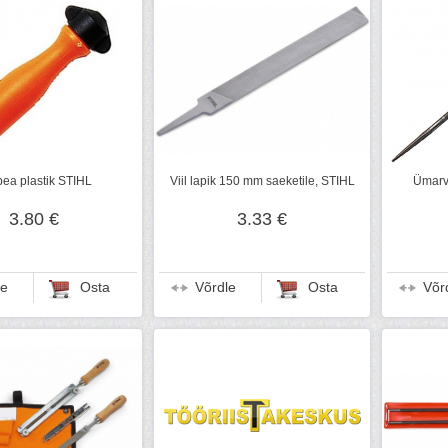
ipea plastik STIHL
Viil lapik 150 mm saeketile, STIHL
Ümarv
3.80 €
3.33 €
le
Osta
Võrdle
Osta
Võr