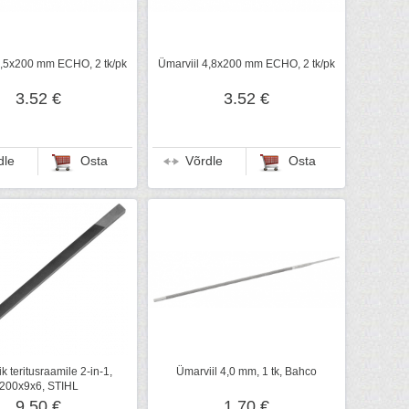
5,5x200 mm ECHO, 2 tk/pk
Ümarviil 4,8x200 mm ECHO, 2 tk/pk
3.52 €
3.52 €
dle
Osta
Võrdle
Osta
pik teritusraamile 2-in-1,
Ümarviil 4,0 mm, 1 tk, Bahco
200x9x6, STIHL
9.50 €
1.70 €