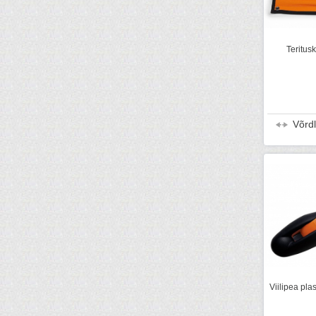
Teritus
Võrd
Viilipea pla