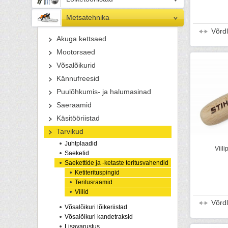
Metsatehnika
Võrd
Akuga kettsaed
Mootorsaed
Võsalõikurid
Kännufreesid
Puulõhkumis- ja halumasinad
Saeraamid
Käsitööriistad
Tarvikud
Juhtplaadid
Viil
Saeketid
Saekettide ja -ketaste teritusvahendid
Ketiterituspingid
Teritusraamid
Viilid
Võrd
Võsalõikuri lõikeriistad
Võsalõikuri kandetraksid
Lisavarustus