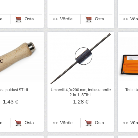
le
Osta
Võrdle
Osta
Võr
ipea puidust STIHL
Ümarviil 4,0x200 mm, teritusraamile
Teritus
2-in-1, STIHL
1.43 €
1.28 €
le
Osta
Võrdle
Osta
Võr