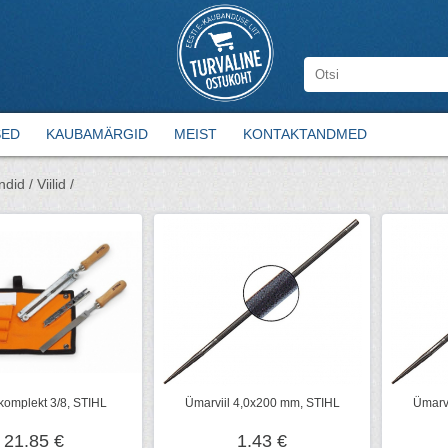
SED
KAUBAMÄRGID
MEIST
KONTAKTANDMED
ndid /
Viilid /
skomplekt 3/8, STIHL
Ümarviil 4,0x200 mm, STIHL
Ümarv
21.85 €
1.43 €