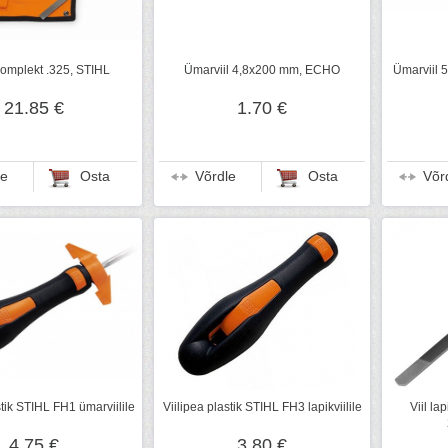
komplekt .325, STIHL
Ümarviil 4,8x200 mm, ECHO
Ümarviil 
21.85 €
1.70 €
le
Osta
Võrdle
Osta
Võr
stik STIHL FH1 ümarviilile
Viilipea plastik STIHL FH3 lapikviilile
Viil la
4.75 €
3.80 €