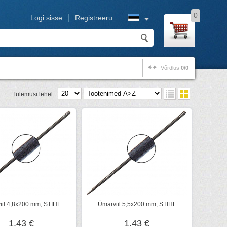
0
Logi sisse
Registreeru
Võrdlus
0/0
Tulemusi lehel:
iil 4,8x200 mm, STIHL
Ümarviil 5,5x200 mm, STIHL
1.43 €
1.43 €