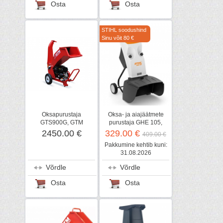
Osta
Osta
STIHL soodushind
Sinu võit 80 €
Oksapurustaja
Oksa- ja aiajäätmete
GTS900G, GTM
purustaja GHE 105,
STIHL
2450.00 €
329.00 €
409.00 €
Pakkumine kehtib kuni:
31.08.2026
Võrdle
Võrdle
Osta
Osta