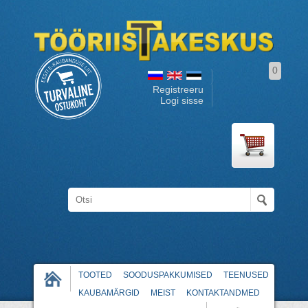
0
Registreeru
Logi sisse
TOOTED
SOODUSPAKKUMISED
TEENUSED
KAUBAMÄRGID
MEIST
KONTAKTANDMED