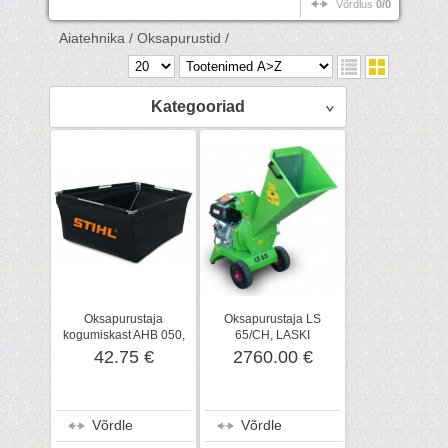
Võrdlus
0/0
Aiatehnika /
Oksapurustid /
Kategooriad
Oksapurustaja
Oksapurustaja LS
kogumiskast AHB 050,
65/CH, LASKI
50 L
42.75 €
2760.00 €
Võrdle
Võrdle