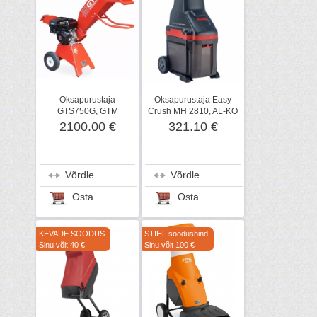
Oksapurustaja
Oksapurustaja Easy
GTS750G, GTM
Crush MH 2810, AL-KO
2100.00 €
321.10 €
Võrdle
Võrdle
Osta
Osta
KEVADE SOODUS
STIHL soodushind
Sinu võit 40 €
Sinu võit 100 €