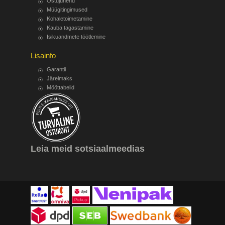
Ostujuhend
Müügitingimused
Kohaletoimetamine
Kauba tagastamine
Isikuandmete töötlemine
Lisainfo
Garantii
Järelmaks
Mõõttabelid
Leia meid sotsiaalmeedias