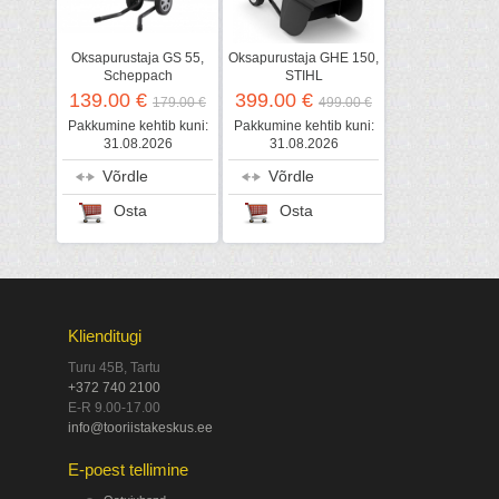
Oksapurustaja GS 55,
Oksapurustaja GHE 150,
Scheppach
STIHL
139.00 €
399.00 €
179.00 €
499.00 €
Pakkumine kehtib kuni:
Pakkumine kehtib kuni:
31.08.2026
31.08.2026
Võrdle
Võrdle
Osta
Osta
Klienditugi
Turu 45B, Tartu
+372 740 2100
E-R 9.00-17.00
info@tooriistakeskus.ee
E-poest tellimine