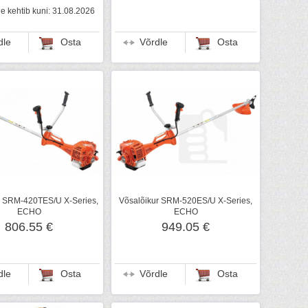
 kehtib kuni: 31.08.2026
dle
Osta
Võrdle
Osta
r SRM-420TES/U X-Series,
Võsalõikur SRM-520ES/U X-Series,
ECHO
ECHO
806.55 €
949.05 €
dle
Osta
Võrdle
Osta