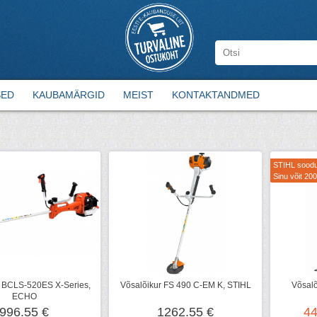
SED
KAUBAMÄRGID
MEIST
KONTAKTANDMED
STIHL soodu
Sinu võit 200
r BCLS-520ES X-Series,
Võsalõikur FS 490 C-EM K, STIHL
Võsalõ
ECHO
996.55 €
1262.55 €
44