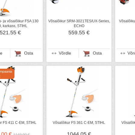
- ja võsalõikur FSA 130
Võsalõikur SRM-3021TES/UX-Series,
Võsalõik
, karkass, STIHL
ECHO
521.55 €
559.55 €
le
Osta
Võrdle
Osta
Võr
ampaania
€
ur FS 411 C-EM, STIHL
Võsalõikur FS 361 C-EM, STIHL
Võsalõi
.00 €
1044.05 €
1149.00 €