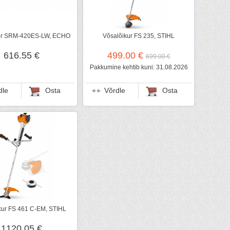
ur SRM-420ES-LW, ECHO
Võsalõikur FS 235, STIHL
616.55 €
499.00 €
699.00 €
Pakkumine kehtib kuni: 31.08.2026
dle
Osta
Võrdle
Osta
kur FS 461 C-EM, STIHL
1120.05 €