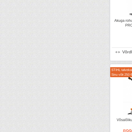
Akuga rohu
PRO
Võrd
STIHL talvek
Sinu võit 250 
Võsalõik
899