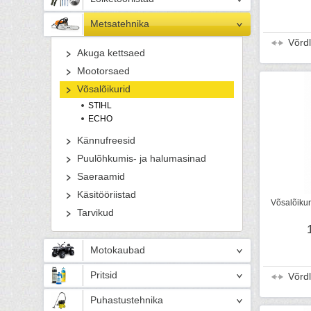
Metsatehnika
Võrd
Akuga kettsaed
Mootorsaed
Võsalõikurid
STIHL
ECHO
Kännufreesid
Puulõhkumis- ja halumasinad
Saeraamid
Käsitööriistad
Võsalõiku
Tarvikud
Motokaubad
Pritsid
Võrd
Puhastustehnika