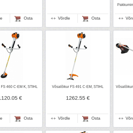
Pakkumine
le
Osta
Võrdle
Osta
Võr
r FS 460 C-EM K, STIHL
Võsalõikur FS 491 C-EM, STIHL
Võsalõiku
1120.05 €
1262.55 €
le
Osta
Võrdle
Osta
Võr