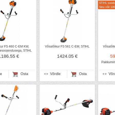
STIHL soodu
Sinu võit 100
kur FS 460 C-EM KW,
Võsalõikur FS 561 C-EM, STIHL
Võsalõik
esoojendusega, STIHL
1186.55 €
1424.05 €
59
Pakkumine
le
Osta
Võrdle
Osta
Võr