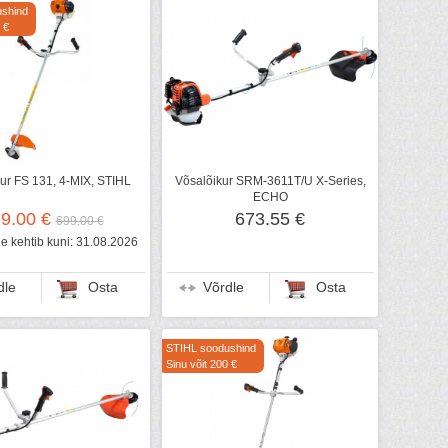
shind
 €
ur FS 131, 4-MIX, STIHL
Võsalõikur SRM-3611T/U X-Series,
ECHO
9.00 €
673.55 €
699.00 €
 kehtib kuni: 31.08.2026
dle
Osta
Võrdle
Osta
STIHL soodushind
Sinu võit 200 €