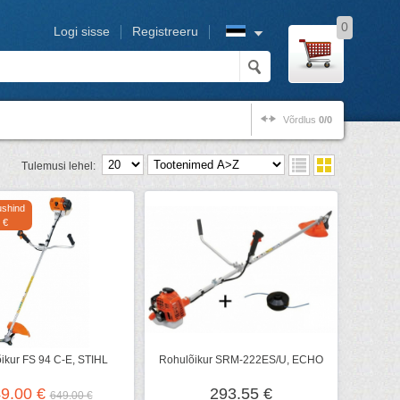
0
Logi sisse
Registreeru
Võrdlus
0/0
Tulemusi lehel:
shind
 €
ikur FS 94 C-E, STIHL
Rohulõikur SRM-222ES/U, ECHO
9.00 €
293.55 €
649.00 €