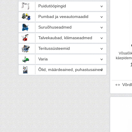
Puidutööpingid
Pumbad ja veeautomaadid
Suruõhuseadmed
Talvekaubad, kliimaseadmed
Teritussüsteemid
Võsalõi
käepidem
Varia
Õlid, määrdeained, puhastusained
Võrd