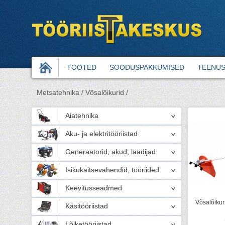
TOOTED
SOODUSPAKKUMISED
TEENU
Metsatehnika /
Võsalõikurid /
Aiatehnika
Aku- ja elektritööriistad
Generaatorid, akud, laadijad
Isikukaitsevahendid, tööriided
Keevitusseadmed
Võsalõiku
Käsitööriistad
Lõiketööriistad