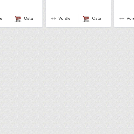
le
Osta
Võrdle
Osta
Võr