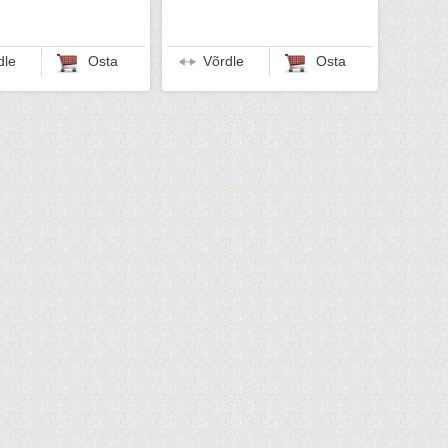
dle
Osta
Võrdle
Osta