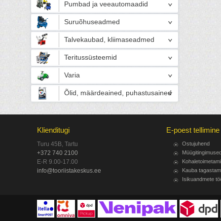
Pumbad ja veeautomaadid
Suruõhuseadmed
Talvekaubad, kliimaseadmed
Teritussüsteemid
Varia
Õlid, määrdeained, puhastusained
Klienditugi
E-poest tellimine
Turu 45B, Tartu
Ostujuhend
+372 740 2100
Müügitingimuse
E-R 9.00-17.00
Kohaletoimetam
info@tooriistakeskus.ee
Kauba tagastam
Isikuandmete tö