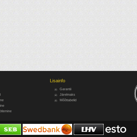
Lisainfo
Garantii
d
Järelmaks
ine
Mõõttabelid
ine
ötlemine