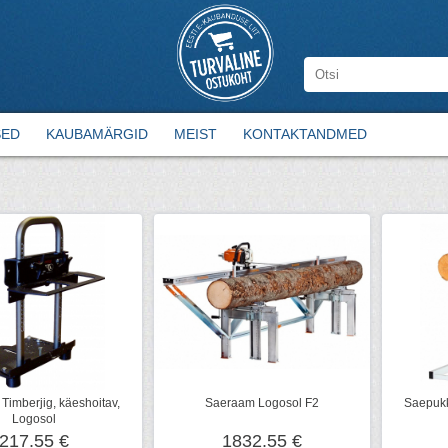
SED
KAUBAMÄRGID
MEIST
KONTAKTANDMED
imberjig, käeshoitav,
Saeraam Logosol F2
Saepukk
Logosol
217.55 €
1832.55 €