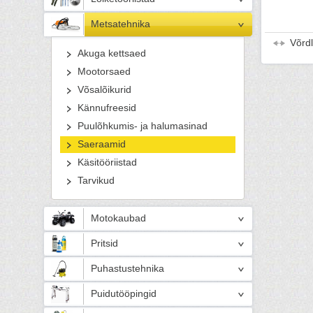
Metsatehnika
Võrd
Akuga kettsaed
Mootorsaed
Võsalõikurid
Kännufreesid
Puulõhkumis- ja halumasinad
Saeraamid
Käsitööriistad
Tarvikud
Motokaubad
Pritsid
Puhastustehnika
Puidutööpingid