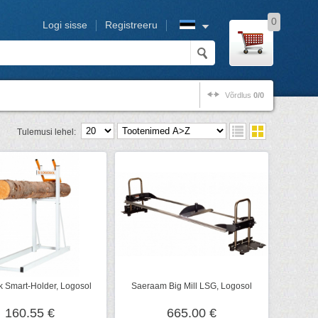
0
Logi sisse
Registreeru
Võrdlus
0/0
Tulemusi lehel:
 Smart-Holder, Logosol
Saeraam Big Mill LSG, Logosol
160.55 €
665.00 €