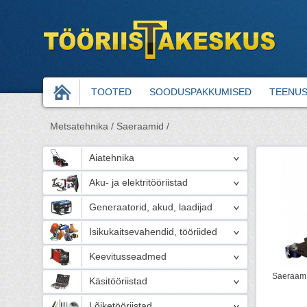
TOOTED
SOODUSPAKKUMISED
TEENU
Metsatehnika /
Saeraamid /
Aiatehnika
Aku- ja elektritööriistad
Generaatorid, akud, laadijad
Isikukaitsevahendid, tööriided
Keevitusseadmed
Saeraam T
Käsitööriistad
Lõiketööriistad