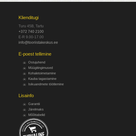
Klienditugi
Turu 45B, Tartu
+372 740 2100
E-R 9.00-17.00
info@tooriistakeskus.ee
E-poest tellimine
Ostujuhend
Müügitingimused
Kohaletoimetamine
Kauba tagastamine
Isikuandmete töötlemine
Lisainfo
Garantii
Järelmaks
Mõõttabelid