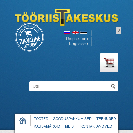
0
Registreeru
Logi sisse
TOOTED
SOODUSPAKKUMISED
TEENUSED
KAUBAMÄRGID
MEIST
KONTAKTANDMED