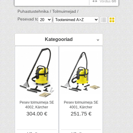
Võrdlus
0/0
Puhastustehnika /
Tolmuimejad /
Pesevad tolmuimejad /
Kategooriad
Pesev tolmuimeja SE
Pesev tolmuimeja SE
4002, Kärcher
4001, Kärcher
304.00 €
251.75 €