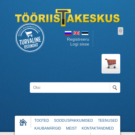
0
Registreeru
Logi sisse
TOOTED
SOODUSPAKKUMISED
TEENUSED
KAUBAMÄRGID
MEIST
KONTAKTANDMED