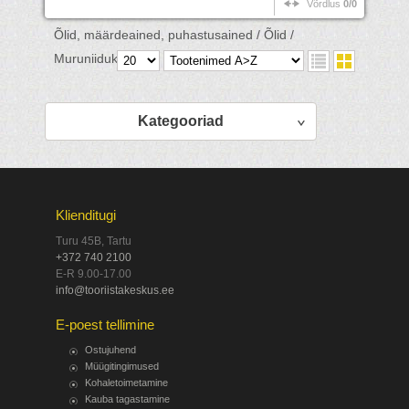
Võrdlus
0/0
Õlid, määrdeained, puhastusained /
Õlid /
Muruniidukiõlid /
Kategooriad
Klienditugi
Turu 45B, Tartu
+372 740 2100
E-R 9.00-17.00
info@tooriistakeskus.ee
E-poest tellimine
Ostujuhend
Müügitingimused
Kohaletoimetamine
Kauba tagastamine